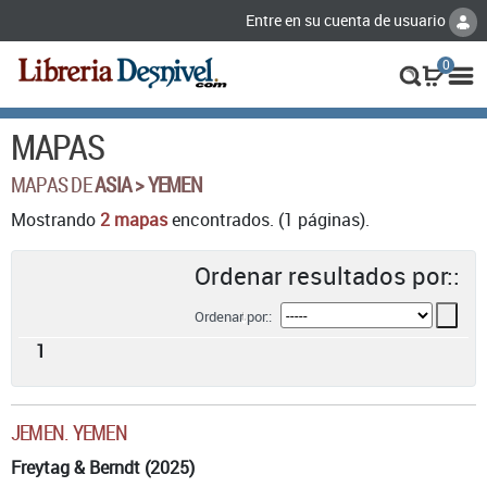
Entre en su cuenta de usuario
0
MAPAS
MAPAS DE
ASIA > YEMEN
Mostrando
2 mapas
encontrados. (1 páginas).
Ordenar resultados por::
Ordenar por::
1
JEMEN. YEMEN
Freytag & Berndt (2025)