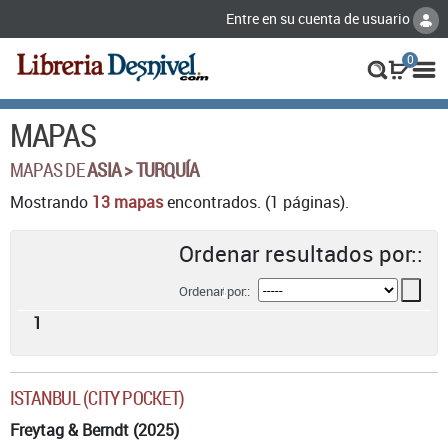
Entre en su cuenta de usuario
0
MAPAS
MAPAS DE
ASIA > TURQUÍA
Mostrando
13 mapas
encontrados. (1 páginas).
Ordenar resultados por::
Ordenar por::
1
ISTANBUL (CITY POCKET)
Freytag & Berndt (2025)