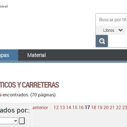
nivel
bu
pas
Material
TICOS Y CARRETERAS
s
encontrados. (70 páginas).
anterior
12
13
14
15
16
17
18
19
20
21
22
2
ados por::