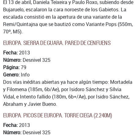
El 13 de abril, Daniela Teixeira y Paulo Roxo, subiendo desde
Bujaruelo, escalaron la cara noroeste de los Gabietos. La
escalada consistió en la apertura de una variante de la
Remi/Quintajna que se bautizó como Variante Pops (550m,
70º, M5).
EUROPA. SIERRA DE GUARA. PARED DE CENFUENS
Fecha:
2013
Número:
Desnivel 325
Página:
79
Genero:
Info
Dos vías inéditas abiertas ya hace algún tiempo: Mortadela
y Filomena (185m, 6b/Ae), por Isidoro Sánchez y Sílvia
Vidal, e Intento fallido (180m, 6b+/Ae), por Isidro Sánchez,
Abraham y Javier Bueno.
EUROPA. PICOS DE EUROPA. TORRE CIEGA (2.240M)
Fecha:
2013
Número:
Desnivel 325