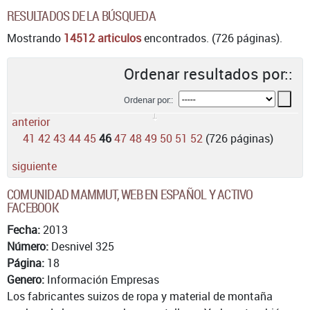
RESULTADOS DE LA BÚSQUEDA
Mostrando
14512 articulos
encontrados. (726 páginas).
Ordenar resultados por::
Ordenar por::
anterior
41
42
43
44
45
46
47
48
49
50
51
52
(726 páginas)
siguiente
COMUNIDAD MAMMUT, WEB EN ESPAÑOL Y ACTIVO
FACEBOOK
Fecha:
2013
Número:
Desnivel 325
Página:
18
Genero:
Información Empresas
Los fabricantes suizos de ropa y material de montaña