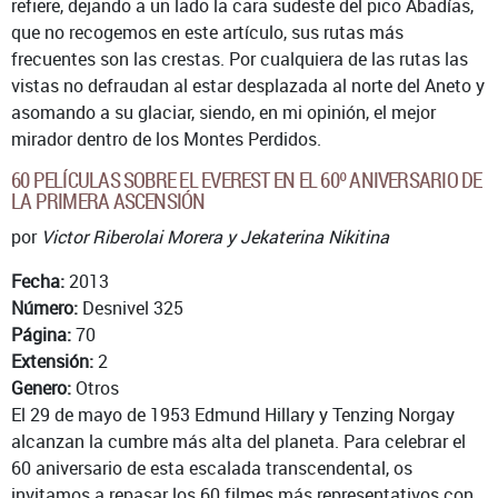
refiere, dejando a un lado la cara sudeste del pico Abadías,
que no recogemos en este artículo, sus rutas más
frecuentes son las crestas. Por cualquiera de las rutas las
vistas no defraudan al estar desplazada al norte del Aneto y
asomando a su glaciar, siendo, en mi opinión, el mejor
mirador dentro de los Montes Perdidos.
60 PELÍCULAS SOBRE EL EVEREST EN EL 60º ANIVERSARIO DE
LA PRIMERA ASCENSIÓN
por
Victor Riberolai Morera y Jekaterina Nikitina
Fecha:
2013
Número:
Desnivel 325
Página:
70
Extensión:
2
Genero:
Otros
El 29 de mayo de 1953 Edmund Hillary y Tenzing Norgay
alcanzan la cumbre más alta del planeta. Para celebrar el
60 aniversario de esta escalada transcendental, os
invitamos a repasar los 60 filmes más representativos con