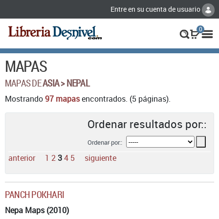
Entre en su cuenta de usuario
0
MAPAS
MAPAS DE
ASIA > NEPAL
Mostrando
97 mapas
encontrados. (5 páginas).
Ordenar resultados por::
Ordenar por::
anterior
1
2
3
4
5
siguiente
PANCH POKHARI
Nepa Maps (2010)