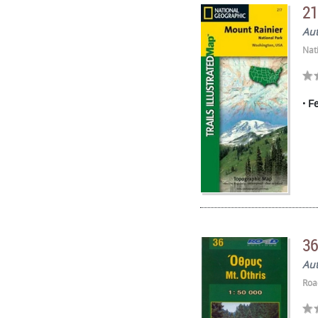
21
Au
Nat
Fe
36
Au
Roa