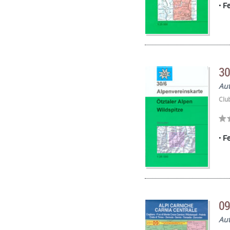
Fe
30
Au
Clu
Fe
09
Au