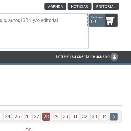
AGENDA
NOTICIAS
EDITORIAL
0 artículos
0 €
scar
Entre en su cuenta de usuario
3
24
25
26
27
28
29
30
31
32
33
34
pvp.