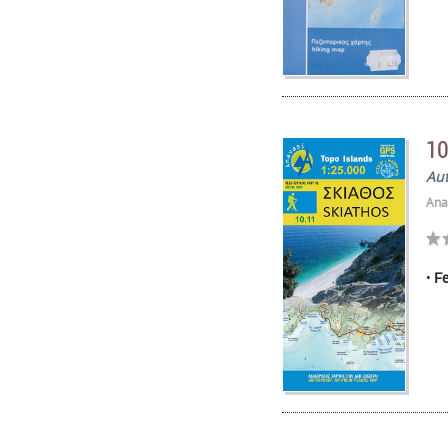
10
Au
Ana
Fe