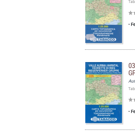
Tab
Fe
03
G
Au
Tab
Fe