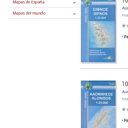
10
Mapas de España
Au
Mapas del mundo
Ana
Fe
10
Au
Ana
Fe