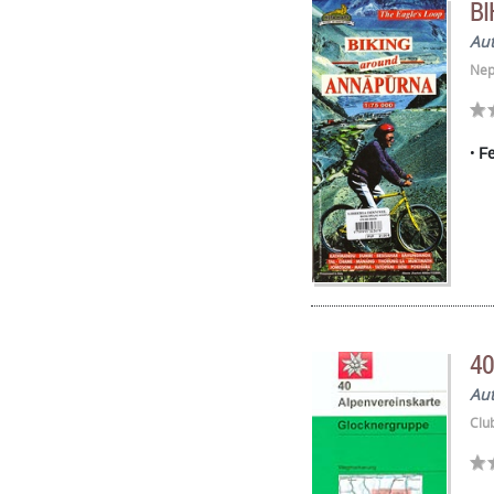
B
Au
Nep
Fe
4
Au
Clu