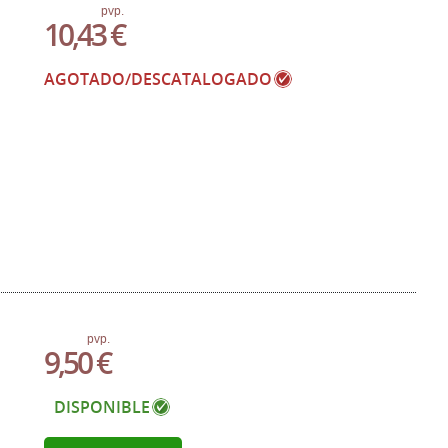
pvp.
10,43 €
AGOTADO/DESCATALOGADO
pvp.
9,50 €
DISPONIBLE