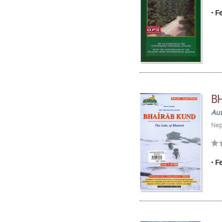
Fe
BH
Au
Nep
Fe