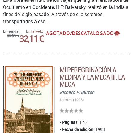
Esta obra es el fruto de los viajes que la gran renovadora del
Ocultismo en Occidente, H.P. Balvatsky, realizó en la India a
fines del siglo pasado. A través de ella seremos
transportados a ese ...
En tienda:
En la web:
AGOTADO/DESCATALOGADO
32,11 €
33,80 €
MI PEREGRINACIÓN A
MEDINA Y LA MECA III. LA
MECA
Richard F. Burton
Laertes (1993)
Páginas:
176
Fecha de edición:
1993