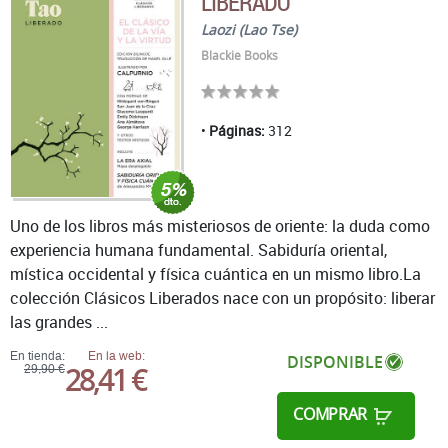
LIBERADO
Laozi (Lao Tse)
Blackie Books
Páginas:
312
Uno de los libros más misteriosos de oriente: la duda como
experiencia humana fundamental. Sabiduría oriental,
mística occidental y física cuántica en un mismo libro.La
colección Clásicos Liberados nace con un propósito: liberar
las grandes ...
En tienda:
En la web:
DISPONIBLE
28,41 €
29,90 €
COMPRAR