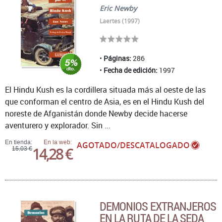
Eric Newby
Laertes (1997)
Páginas:
286
Fecha de edición:
1997
El Hindu Kush es la cordillera situada más al oeste de las
que conforman el centro de Asia, es en el Hindu Kush del
noreste de Afganistán donde Newby decide hacerse
aventurero y explorador. Sin ...
En tienda:
En la web:
AGOTADO/DESCATALOGADO
14,28 €
15,03 €
DEMONIOS EXTRANJEROS
EN LA RUTA DE LA SEDA