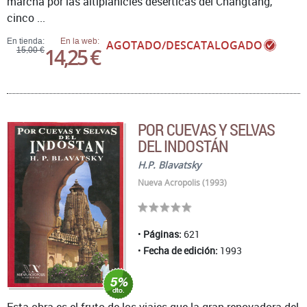
marcha por las altiplanicies desérticas del Changtang,
cinco ...
En tienda:
En la web:
AGOTADO/DESCATALOGADO
14,25 €
15,00 €
POR CUEVAS Y SELVAS
DEL INDOSTÁN
H.P. Blavatsky
Nueva Acropolis (1993)
Páginas:
621
Fecha de edición:
1993