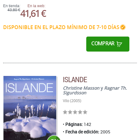
En tienda:
En la web:
41,61 €
43,80 €
DISPONIBLE EN EL PLAZO MÍNIMO DE 7-10 DÍAS
COMPRAR
ISLANDE
Christine Masson
y
Ragnar Th.
Sigurdsson
Vilo (2005)
Páginas:
142
Fecha de edición:
2005