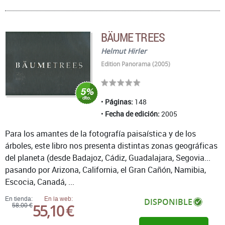
BÄUME TREES
Helmut Hirler
Edition Panorama (2005)
Páginas:
148
Fecha de edición:
2005
Para los amantes de la fotografía paisaística y de los
árboles, este libro nos presenta distintas zonas geográficas
del planeta (desde Badajoz, Cádiz, Guadalajara, Segovia...
pasando por Arizona, California, el Gran Cañón, Namibia,
Escocia, Canadá, ...
En tienda:
En la web:
DISPONIBLE
55,10 €
58,00 €