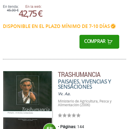
En tienda:
En la web:
42,75 €
45,00 €
DISPONIBLE EN EL PLAZO MÍNIMO DE 7-10 DÍAS
COMPRAR
TRASHUMANCIA
PAISAJES, VIVENCIAS Y
SENSACIONES
Vv. Aa.
Ministerio de Agricultura, Pesca y
Alimentación (2006)
Páginas:
144