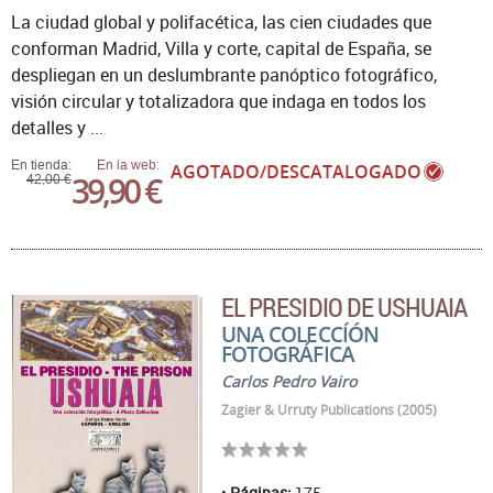
La ciudad global y polifacética, las cien ciudades que
conforman Madrid, Villa y corte, capital de España, se
despliegan en un deslumbrante panóptico fotográfico,
visión circular y totalizadora que indaga en todos los
detalles y ...
En tienda:
En la web:
AGOTADO/DESCATALOGADO
39,90 €
42,00 €
EL PRESIDIO DE USHUAIA
UNA COLECCÍÓN
FOTOGRÁFICA
Carlos Pedro Vairo
Zagier & Urruty Publications (2005)
Páginas:
175