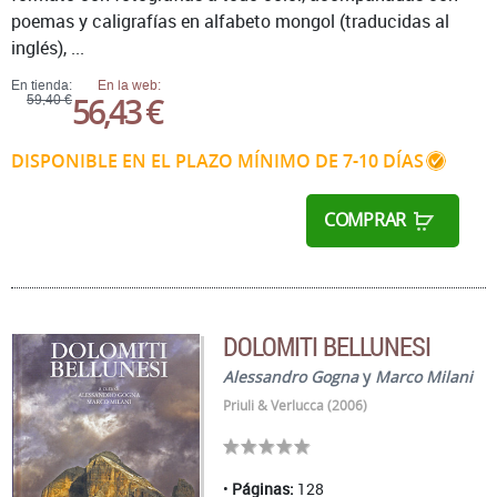
poemas y caligrafías en alfabeto mongol (traducidas al
inglés), ...
En tienda:
En la web:
56,43 €
59,40 €
DISPONIBLE EN EL PLAZO MÍNIMO DE 7-10 DÍAS
COMPRAR
DOLOMITI BELLUNESI
Alessandro Gogna
y
Marco Milani
Priuli & Verlucca (2006)
Páginas:
128