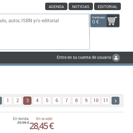
AGENDA
NOTICIAS
EDITORIAL
0 artículos
0 €
scar
Entre en su cuenta de usuario
1
2
3
4
5
6
7
8
9
10
11
En tienda:
En la web:
28,45 €
29,95 €