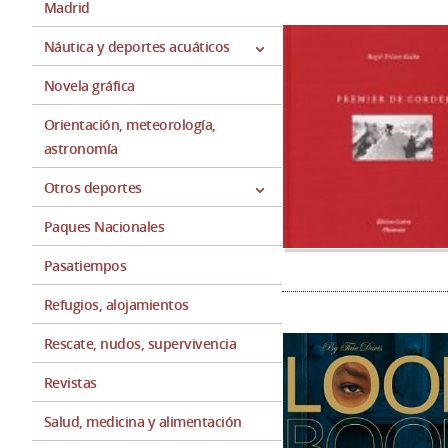
Madrid
Náutica y deportes acuáticos
Novela gráfica
Orientación, meteorología,
astronomía
Otros deportes
Paques Nacionales
Pasatiempos
Refugios, alojamientos
Rescate, nudos, supervivencia
Revistas
Salud, medicina y alimentación