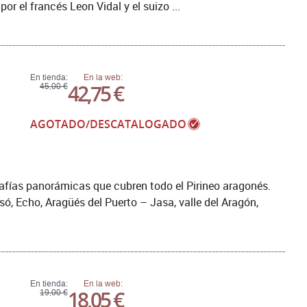
r el francés Leon Vidal y el suizo ...
En tienda:
En la web:
42,75 €
45,00 €
AGOTADO/DESCATALOGADO
rafías panorámicas que cubren todo el Pirineo aragonés.
só, Echo, Aragüés del Puerto – Jasa, valle del Aragón,
En tienda:
En la web:
18,05 €
19,00 €