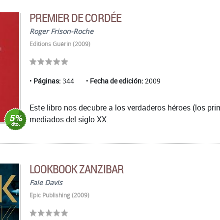
PREMIER DE CORDÉE
Roger Frison-Roche
Editions Guérin (2009)
Páginas:
344
Fecha de edición:
2009
Este libro nos decubre a los verdaderos héroes (los pri
mediados del siglo XX.
LOOKBOOK ZANZIBAR
Faie Davis
Epic Publishing (2009)