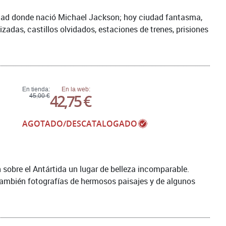
udad donde nació Michael Jackson; hoy ciudad fantasma,
izadas, castillos olvidados, estaciones de trenes, prisiones
En tienda:
En la web:
42,75 €
45,00 €
AGOTADO/DESCATALOGADO
 sobre el Antártida un lugar de belleza incomparable.
también fotografías de hermosos paisajes y de algunos