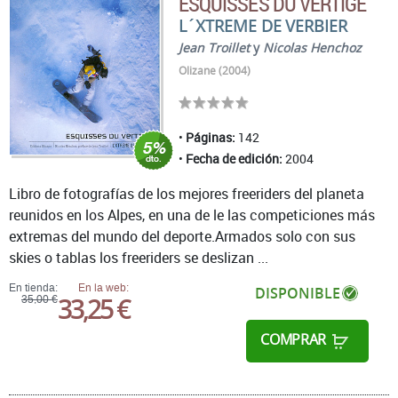
ESQUISSES DU VERTIGE
L´XTREME DE VERBIER
Jean Troillet
y
Nicolas Henchoz
Olizane (2004)
Páginas:
142
Fecha de edición:
2004
Libro de fotografías de los mejores freeriders del planeta
reunidos en los Alpes, en una de le las competiciones más
extremas del mundo del deporte.Armados solo con sus
skies o tablas los freeriders se deslizan ...
En tienda:
En la web:
DISPONIBLE
33,25 €
35,00 €
COMPRAR