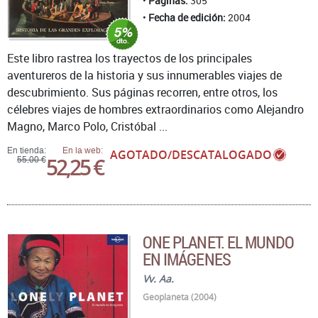
Páginas:
305
Fecha de edición:
2004
Este libro rastrea los trayectos de los principales
aventureros de la historia y sus innumerables viajes de
descubrimiento. Sus páginas recorren, entre otros, los
célebres viajes de hombres extraordinarios como Alejandro
Magno, Marco Polo, Cristóbal ...
En tienda:
En la web:
AGOTADO/DESCATALOGADO
52,25 €
55,00 €
ONE PLANET. EL MUNDO
EN IMÁGENES
Vv. Aa.
Geoplaneta (2004)