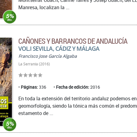
Montserrat Ubach, Carme Tarrés y Josep Ubach, del E
Manresa, localizan la ...
CAÑONES Y BARRANCOS DE ANDALUCÍA
VOL.I SEVILLA, CÁDIZ Y MÁLAGA
Francisco Jose García Algaba
La Serranía (2016)
Páginas:
336
Fecha de edición:
2016
En toda la extensión del territorio andaluz podemos e
geomorfología, siendo la tónica más común el predomin
estamento de ...