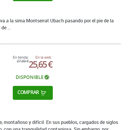
y va a la sima Montserrat Ubach pasando por el pie de la
de ...
En tienda:
En la web:
25,65 €
27,00 €
DISPONIBLE
COMPRAR
te, montañoso y difícil. En sus pueblos, cargados de siglos
o, con una tranquilidad contagiosa. Sin embargo, por ...