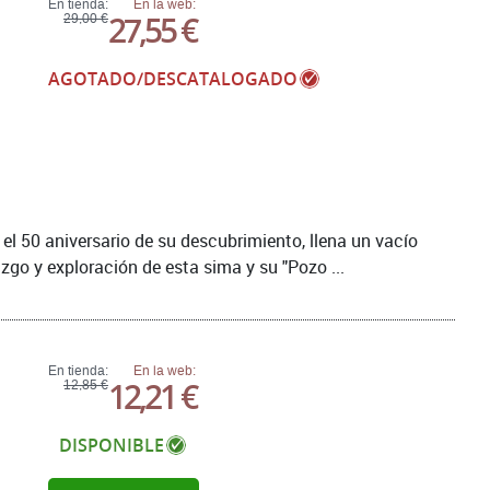
En tienda:
En la web:
27,55 €
29,00 €
AGOTADO/DESCATALOGADO
 el 50 aniversario de su descubrimiento, llena un vacío
zgo y exploración de esta sima y su "Pozo ...
En tienda:
En la web:
12,21 €
12,85 €
DISPONIBLE