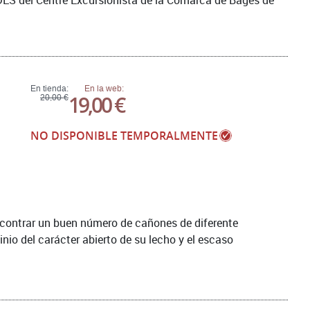
DES del Centre Excursionista de la Comarca de Bages de
En tienda:
En la web:
19,00 €
20,00 €
NO DISPONIBLE TEMPORALMENTE
ncontrar un buen número de cañones de diferente
io del carácter abierto de su lecho y el escaso