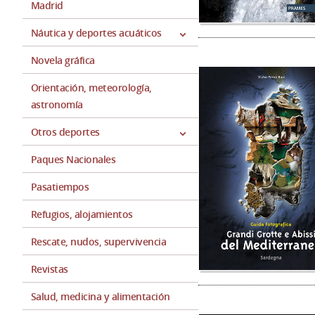
Madrid
Náutica y deportes acuáticos
Novela gráfica
Orientación, meteorología,
astronomía
Otros deportes
Paques Nacionales
Pasatiempos
Refugios, alojamientos
Rescate, nudos, supervivencia
Revistas
Salud, medicina y alimentación