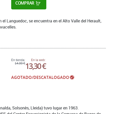
COMPRAR
 el Languedoc, se encuentra en el Alto Valle del Herault,
avacelles.
En tienda:
En la web:
13,30 €
14,00 €
AGOTADO/DESCATALOGADO
alda, Solsonès, Lleida) tuvo lugar en 1963.