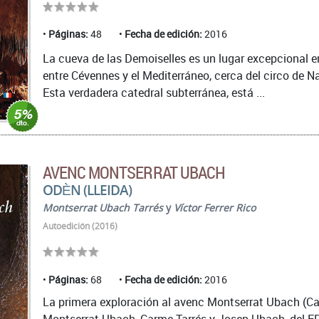
Páginas:
48
Fecha de edición:
2016
La cueva de las Demoiselles es un lugar excepcional en
entre Cévennes y el Mediterráneo, cerca del circo de N
Esta verdadera catedral subterránea, está ...
AVENC MONTSERRAT UBACH
ODÈN (LLEIDA)
Montserrat Ubach Tarrés
y
Víctor Ferrer Rico
Autoedición (2016)
Páginas:
68
Fecha de edición:
2016
La primera exploración al avenc Montserrat Ubach (Can