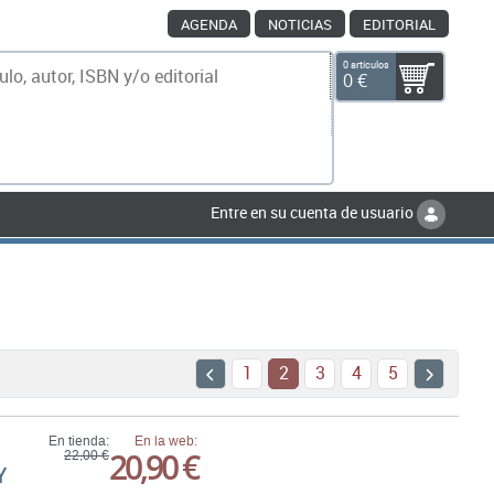
AGENDA
NOTICIAS
EDITORIAL
0 artículos
0 €
scar
Entre en su cuenta de usuario
1
2
3
4
5
En tienda:
En la web:
20,90 €
22,00 €
Y