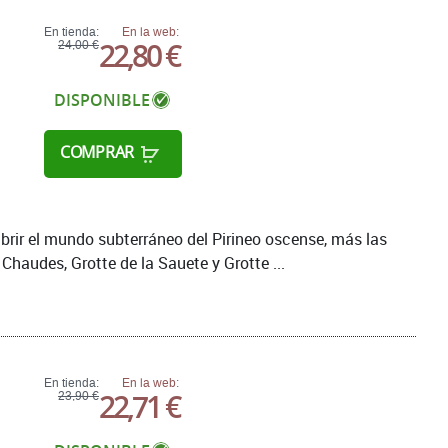
En tienda:
En la web:
22,80 €
24,00 €
DISPONIBLE
COMPRAR
brir el mundo subterráneo del Pirineo oscense, más las
Chaudes, Grotte de la Sauete y Grotte ...
En tienda:
En la web:
22,71 €
23,90 €