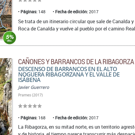
Páginas:
148
Fecha de edición:
2017
Se trata de un itinerario circular que sale de Canalda 
Roca de Canalda y vuelve al pueblo por el camino Real 
CAÑONES Y BARRANCOS DE LA RIBAGORZA
DESCENSO DE BARRANCOS EN EL ALTO
NOGUERA RIBAGORZANA Y EL VALLE DE
ISÁBENA
Javier Guerrero
Prames (2017)
Páginas:
168
Fecha de edición:
2017
La Ribagorza, en su mitad norte, es un territorio agres
y de historia, el tiempo parece transcurrir más despaci