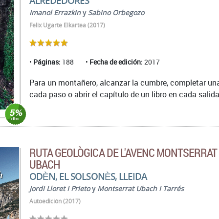
ALREDEDORES
Imanol Errazkin
y
Sabino Orbegozo
Felix Ugarte Elkartea (2017)
Páginas:
188
Fecha de edición:
2017
Para un montañero, alcanzar la cumbre, completar una 
cada paso o abrir el capítulo de un libro en cada salida.
RUTA GEOLÒGICA DE L'AVENC MONTSERRAT
UBACH
ODÈN, EL SOLSONÈS, LLEIDA
Jordi Lloret I Prieto
y
Montserrat Ubach I Tarrés
Autoedición (2017)