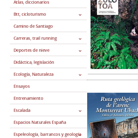
Atlas, diccionarios
Btt, cicloturismo
Camino de Santiago
Carreras, trail running
Deportes de nieve
Didáctica, legislación
Ecología, Naturaleza
Ensayos
Entrenamiento
Escalada
Espacios Naturales España
Espeleología, barrancos y geología