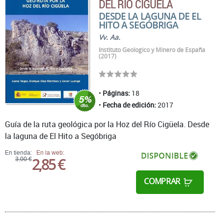
DEL RÍO CIGÜELA
DESDE LA LAGUNA DE EL
HITO A SEGÓBRIGA
Vv. Aa.
Instituto Geologico y Minero de España
(2017)
Páginas:
18
Fecha de edición:
2017
Guía de la ruta geológica por la Hoz del Río Cigüela. Desde
la laguna de El Hito a Segóbriga
En tienda:
En la web:
DISPONIBLE
2,85 €
3,00 €
COMPRAR