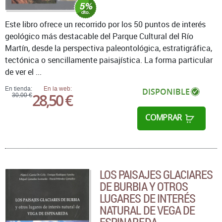
Este libro ofrece un recorrido por los 50 puntos de interés
geológico más destacable del Parque Cultural del Río
Martín, desde la perspectiva paleontológica, estratigráfica,
tectónica o sencillamente paisajística. La forma particular
de ver el ...
En tienda:
En la web:
DISPONIBLE
28,50 €
30,00 €
COMPRAR
LOS PAISAJES GLACIARES
DE BURBIA Y OTROS
LUGARES DE INTERÉS
NATURAL DE VEGA DE
ESPINAREDA