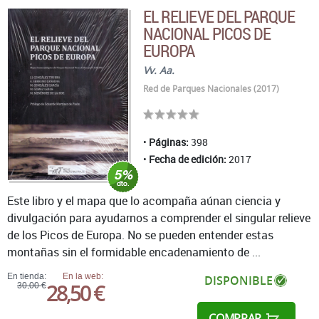
EL RELIEVE DEL PARQUE
NACIONAL PICOS DE
EUROPA
Vv. Aa.
Red de Parques Nacionales (2017)
Páginas:
398
Fecha de edición:
2017
Este libro y el mapa que lo acompaña aúnan ciencia y
divulgación para ayudarnos a comprender el singular relieve
de los Picos de Europa. No se pueden entender estas
montañas sin el formidable encadenamiento de ...
En tienda:
En la web:
DISPONIBLE
28,50 €
30,00 €
COMPRAR