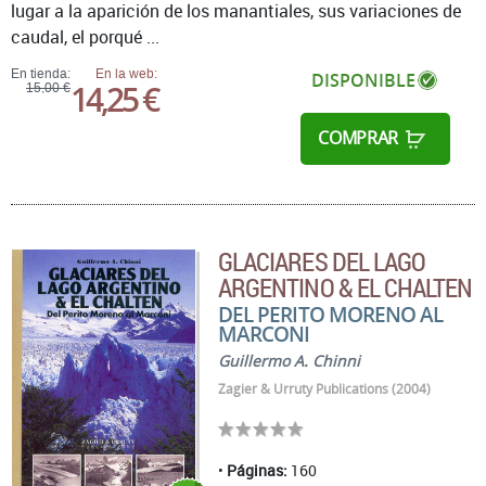
lugar a la aparición de los manantiales, sus variaciones de
caudal, el porqué ...
En tienda:
En la web:
DISPONIBLE
14,25 €
15,00 €
COMPRAR
GLACIARES DEL LAGO
ARGENTINO & EL CHALTEN
DEL PERITO MORENO AL
MARCONI
Guillermo A. Chinni
Zagier & Urruty Publications (2004)
Páginas:
160