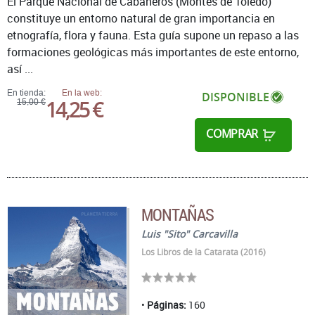
El Parque Nacional de Cabañeros (Montes de Toledo)
constituye un entorno natural de gran importancia en
etnografía, flora y fauna. Esta guía supone un repaso a las
formaciones geológicas más importantes de este entorno,
así ...
En tienda:
En la web:
DISPONIBLE
14,25 €
15,00 €
COMPRAR
MONTAÑAS
Luis "Sito" Carcavilla
Los Libros de la Catarata (2016)
Páginas:
160