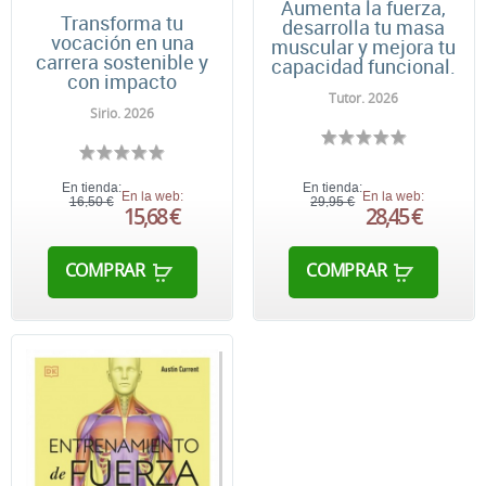
Aumenta la fuerza,
Transforma tu
desarrolla tu masa
vocación en una
muscular y mejora tu
carrera sostenible y
capacidad funcional.
con impacto
Tutor. 2026
Sirio. 2026
En tienda:
En tienda:
En la web:
En la web:
16,50 €
29,95 €
15,68 €
28,45 €
COMPRAR
COMPRAR