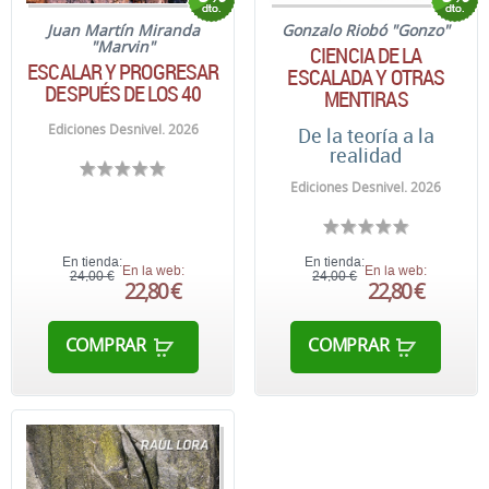
Juan Martín Miranda
Gonzalo Riobó "Gonzo"
"Marvin"
CIENCIA DE LA
ESCALAR Y PROGRESAR
ESCALADA Y OTRAS
DESPUÉS DE LOS 40
MENTIRAS
Ediciones Desnivel. 2026
De la teoría a la
realidad
Ediciones Desnivel. 2026
En tienda:
En tienda:
En la web:
En la web:
24,00 €
24,00 €
22,80 €
22,80 €
COMPRAR
COMPRAR