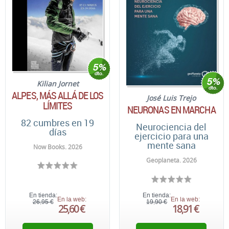
Kilian Jornet
ALPES, MÁS ALLÁ DE LOS
José Luis Trejo
LÍMITES
NEURONAS EN MARCHA
82 cumbres en 19
Neurociencia del
días
ejercicio para una
mente sana
Now Books. 2026
Geoplaneta. 2026
En tienda:
En tienda:
En la web:
En la web:
26,95 €
19,90 €
25,60 €
18,91 €