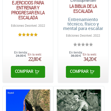
Christophersen
EJERCICIOS PARA
LA BIBLIA DE LA
ENTRENAR Y
ESCALADA
PROGRESAR EN LA
ESCALADA
Entrenamiento
técnico, físico y
Ediciones Desnivel. 2022
mental para escalar
Ediciones Desnivel. 2022
En tienda:
En tienda:
En la web:
En la web:
24,00 €
36,00 €
22,80 €
34,20 €
COMPRAR
COMPRAR