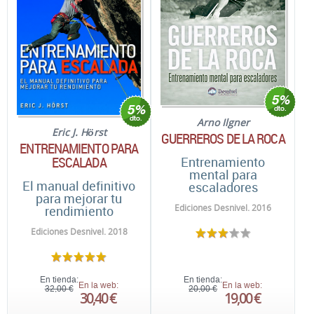
Arno Ilgner
Eric J. Hörst
GUERREROS DE LA ROCA
ENTRENAMIENTO PARA
ESCALADA
Entrenamiento
mental para
El manual definitivo
escaladores
para mejorar tu
Ediciones Desnivel. 2016
rendimiento
Ediciones Desnivel. 2018
En tienda:
En tienda:
En la web:
En la web:
32,00 €
20,00 €
30,40 €
19,00 €