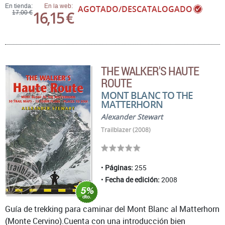
En tienda:
En la web:
AGOTADO/DESCATALOGADO
16,15 €
17,00 €
THE WALKER'S HAUTE
ROUTE
MONT BLANC TO THE
MATTERHORN
Alexander Stewart
Trailblazer (2008)
Páginas:
255
Fecha de edición:
2008
Guía de trekking para caminar del Mont Blanc al Matterhorn
(Monte Cervino).Cuenta con una introducción bien