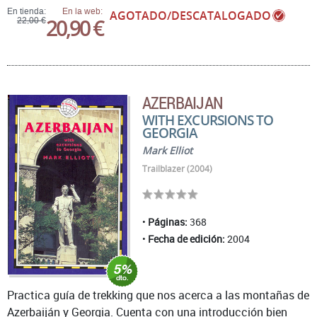
En tienda:
En la web:
AGOTADO/DESCATALOGADO
20,90 €
22,00 €
AZERBAIJAN
WITH EXCURSIONS TO
GEORGIA
Mark Elliot
Trailblazer (2004)
Páginas:
368
Fecha de edición:
2004
Practica guía de trekking que nos acerca a las montañas de
Azerbaiján y Georgia. Cuenta con una introducción bien