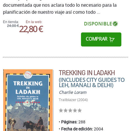
documentada que nos aclara todo lo necesario para la
planificación de nuestro viaje así como todo ...
En tienda:
En la web:
DISPONIBLE
22,80 €
24,00 €
COMPRAR
TREKKING IN LADAKH
(INCLUDES CITY GUIDES TO
LEH, MANALI & DELHI)
Charlie Loram
Trailblazer (2004)
Páginas:
288
Fecha de edición:
2004