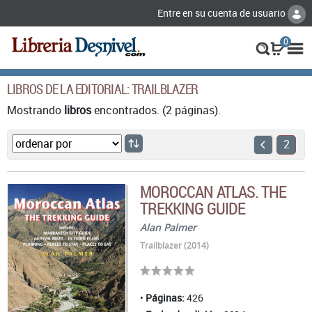
Entre en su cuenta de usuario
0
LIBROS DE LA EDITORIAL: TRAILBLAZER
Mostrando
libros
encontrados. (2 páginas).
2
MOROCCAN ATLAS. THE
TREKKING GUIDE
Alan Palmer
Trailblazer (2014)
Páginas:
426