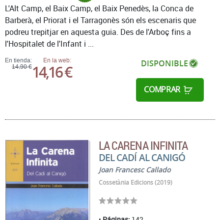
L'Alt Camp, el Baix Camp, el Baix Penedès, la Conca de
Barberà, el Priorat i el Tarragonès són els escenaris que
podreu trepitjar en aquesta guia. Des de l'Arboç fins a
l'Hospitalet de l'Infant i ...
En tienda:
En la web:
DISPONIBLE
14,16 €
14,90 €
COMPRAR
LA CARENA INFINITA
DEL CADÍ AL CANIGÓ
Joan Francesc Callado
Cossetània Edicions (2019)
Páginas:
142