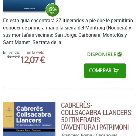
En esta guía encontrará 27 itinerarios a pie que le permitirán
conocer de primera mano la sierra del Montroig (Noguera) y
sus montañas vecinas: San Jorge, Carbonera, Montclús y
Sant Mamet. Se trata de la ...
En tienda:
En la web:
DISPONIBLE
12,07 €
12,70 €
COMPRAR
CABRERÈS-
COLLSACABRA-LLANCERS:
50 ITINERARIS
D'AVENTURA I PATRIMONI
Francesc Roma I Casanovas