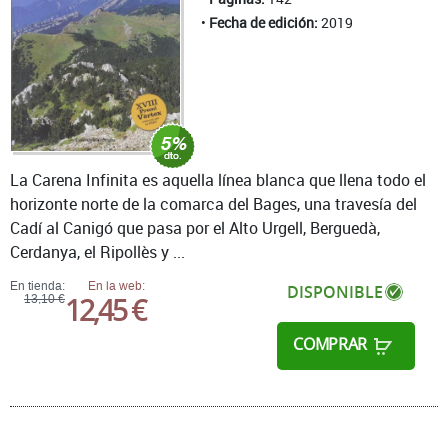
Fecha de edición:
2019
La Carena Infinita es aquella línea blanca que llena todo el
horizonte norte de la comarca del Bages, una travesía del
Cadí al Canigó que pasa por el Alto Urgell, Berguedà,
Cerdanya, el Ripollès y ...
En tienda:
En la web:
DISPONIBLE
12,45 €
13,10 €
COMPRAR