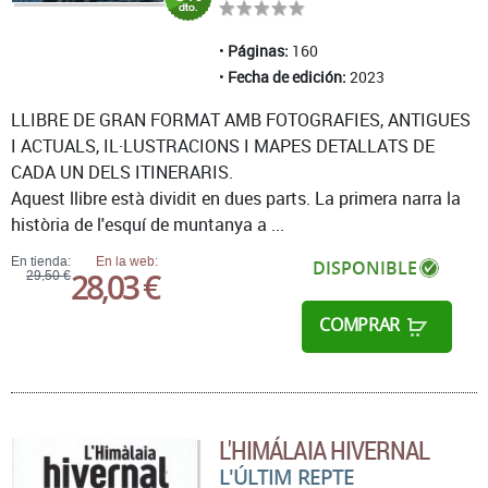
Páginas:
160
Fecha de edición:
2023
LLIBRE DE GRAN FORMAT AMB FOTOGRAFIES, ANTIGUES
I ACTUALS, IL·LUSTRACIONS I MAPES DETALLATS DE
CADA UN DELS ITINERARIS.
Aquest llibre està dividit en dues parts. La primera narra la
història de l'esquí de muntanya a ...
En tienda:
En la web:
DISPONIBLE
28,03 €
29,50 €
COMPRAR
L'HIMÁLAIA HIVERNAL
L'ÚLTIM REPTE