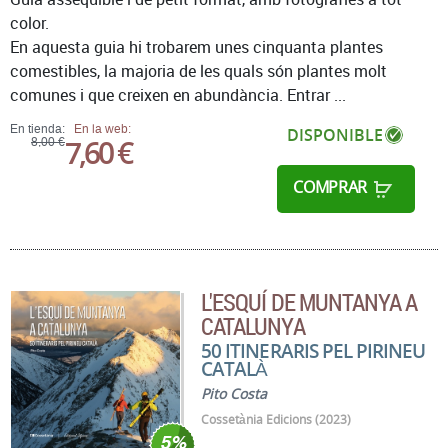
color.
En aquesta guia hi trobarem unes cinquanta plantes
comestibles, la majoria de les quals són plantes molt
comunes i que creixen en abundància. Entrar ...
En tienda:
En la web:
DISPONIBLE
7,60 €
8,00 €
COMPRAR
L'ESQUÍ DE MUNTANYA A
CATALUNYA
50 ITINERARIS PEL PIRINEU
CATALÀ
Pito Costa
Cossetània Edicions (2023)