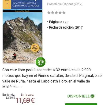
Cossetània Edicions (2017)
Páginas:
120
Fecha de edición:
2017
Con este libro podrá ascender a 32 cumbres de 2.900
metros que hay en el Pirineo catalán, desde el Puigmal, en el
valle de Núria, hasta el Cabo deth Hòro, en el valle de
Molières. ...
En tienda:
En la web:
DISPONIBLE
11,69 €
12,30 €