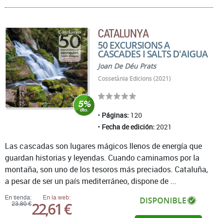
CATALUNYA
50 EXCURSIONS A
CASCADES I SALTS D'AIGUA
Joan De Déu Prats
Cossetània Edicions (2021)
Páginas:
120
Fecha de edición:
2021
Las cascadas son lugares mágicos llenos de energía que
guardan historias y leyendas. Cuando caminamos por la
montaña, son uno de los tesoros más preciados. Cataluña,
a pesar de ser un país mediterráneo, dispone de ...
En tienda:
En la web:
DISPONIBLE
22,61 €
23,80 €