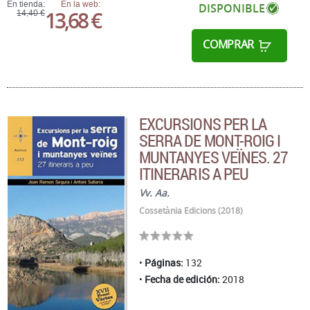
En tienda:
En la web:
DISPONIBLE
13,68 €
14,40 €
COMPRAR
EXCURSIONS PER LA
SERRA DE MONT-ROIG I
MUNTANYES VEÏNES. 27
ITINERARIS A PEU
Vv. Aa.
Cossetània Edicions (2018)
Páginas:
132
Fecha de edición:
2018