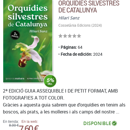
ORQUÍDIES SILVESTRES
DE CATALUNYA
Hilari Sanz
Cossetània Edicions (2024)
Páginas:
64
Fecha de edición:
2024
2ª EDICIÓ GUIA ASSEQUIBLE I DE PETIT FORMAT, AMB
FOTOGRAFIES A TOT COLOR.
Gràcies a aquesta guia sabrem que d'orquídies en tenim als
boscos, als prats, a les molleres i als camps del nostre ...
En tienda:
En la web:
DISPONIBLE
7,60 €
8,00 €