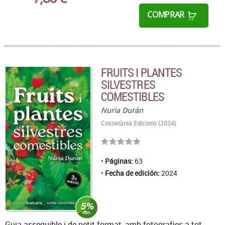
COMPRAR
FRUITS I PLANTES
SILVESTRES
COMESTIBLES
Nuria Durán
Cossetània Edicions (2024)
Páginas:
63
Fecha de edición:
2024
Guia assequible i de petit format, amb fotografies a tot