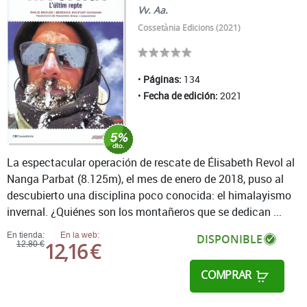
Vv. Aa.
Cossetània Edicions (2021)
Páginas:
134
Fecha de edición:
2021
La espectacular operación de rescate de Élisabeth Revol al
Nanga Parbat (8.125m), el mes de enero de 2018, puso al
descubierto una disciplina poco conocida: el himalayismo
invernal. ¿Quiénes son los montañeros que se dedican ...
En tienda:
En la web:
DISPONIBLE
12,16 €
12,80 €
COMPRAR