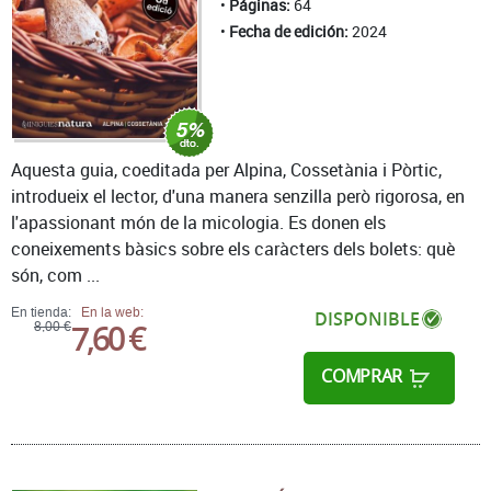
Páginas:
64
Fecha de edición:
2024
Aquesta guia, coeditada per Alpina, Cossetània i Pòrtic,
introdueix el lector, d'una manera senzilla però rigorosa, en
l'apassionant món de la micologia. Es donen els
coneixements bàsics sobre els caràcters dels bolets: què
són, com ...
En tienda:
En la web:
DISPONIBLE
7,60 €
8,00 €
COMPRAR