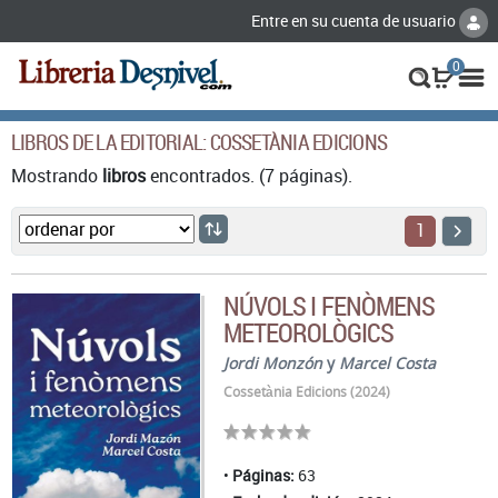
Entre en su cuenta de usuario
0
LIBROS DE LA EDITORIAL: COSSETÀNIA EDICIONS
Mostrando
libros
encontrados. (7 páginas).
1
NÚVOLS I FENÒMENS
METEOROLÒGICS
Jordi Monzón
y
Marcel Costa
Cossetània Edicions (2024)
Páginas:
63