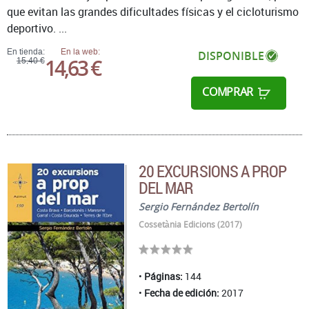
que evitan las grandes dificultades físicas y el cicloturismo
deportivo. ...
En tienda:
En la web:
DISPONIBLE
14,63 €
15,40 €
COMPRAR
20 EXCURSIONS A PROP
DEL MAR
Sergio Fernández Bertolín
Cossetània Edicions (2017)
Páginas:
144
Fecha de edición:
2017