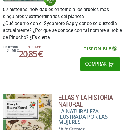
52 historias inolvidables en torno a los árboles más
singulares y extraordinarios del planeta.
¿Qué ocurrió con el Sycamore Gap y donde se custodia
actualmente? ¿Por qué se conoce con tal nombre al roble
de Pinocho? ¿Es cierta ...
En tienda:
En la web:
DISPONIBLE
20,85 €
21,95 €
COMPRAR
ELLAS Y LA HISTORIA
NATURAL
LA NATURALEZA
ILUSTRADA POR LAS
MUJERES
Lluís Cassany