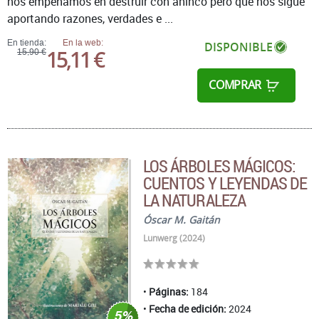
nos empeñamos en destruir con ahínco pero que nos sigue
aportando razones, verdades e ...
En tienda:
En la web:
DISPONIBLE
15,11 €
15,90 €
COMPRAR
LOS ÁRBOLES MÁGICOS:
CUENTOS Y LEYENDAS DE
LA NATURALEZA
Óscar M. Gaitán
Lunwerg (2024)
Páginas:
184
Fecha de edición:
2024