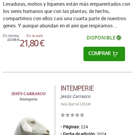
Levaduras, mohos y líquenes están más emparentados con
los seres humanos que con las plantas; de hecho,
compartimos con ellos casi una cuarta parte de nuestros
genes. Y aunque abundan en el aire que respiramos ...
En tienda:
En la web:
DISPONIBLE
21,80 €
22,95 €
COMPRAR
INTEMPERIE
Jesús Carrasco
Seix Barral (2024)
Páginas:
224
Fecha de edición:
2024