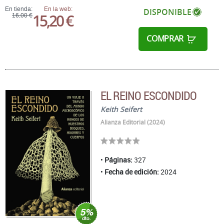
En tienda:
En la web:
DISPONIBLE
15,20 €
16,00 €
COMPRAR
EL REINO ESCONDIDO
Keith Seifert
Alianza Editorial (2024)
Páginas:
327
Fecha de edición:
2024