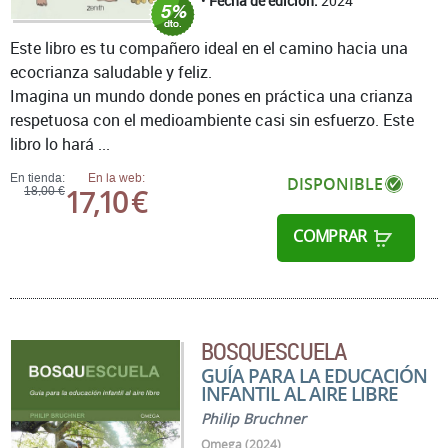
Fecha de edición:
2024
Este libro es tu compañero ideal en el camino hacia una
ecocrianza saludable y feliz.
Imagina un mundo donde pones en práctica una crianza
respetuosa con el medioambiente casi sin esfuerzo. Este
libro lo hará ...
En tienda:
En la web:
DISPONIBLE
17,10 €
18,00 €
COMPRAR
BOSQUESCUELA
GUÍA PARA LA EDUCACIÓN
INFANTIL AL AIRE LIBRE
Philip Bruchner
Omega (2024)