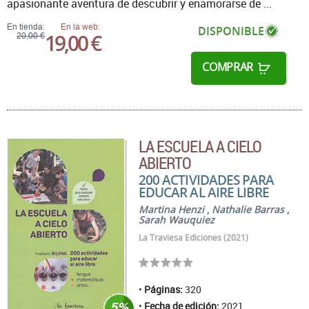
apasionante aventura de descubrir y enamorarse de ...
En tienda:
En la web:
DISPONIBLE
19,00 €
20,00 €
COMPRAR
LA ESCUELA A CIELO
ABIERTO
200 ACTIVIDADES PARA
EDUCAR AL AIRE LIBRE
Martina Henzi
,
Nathalie Barras
,
Sarah Wauquiez
La Traviesa Ediciones (2021)
Páginas:
320
Fecha de edición:
2021