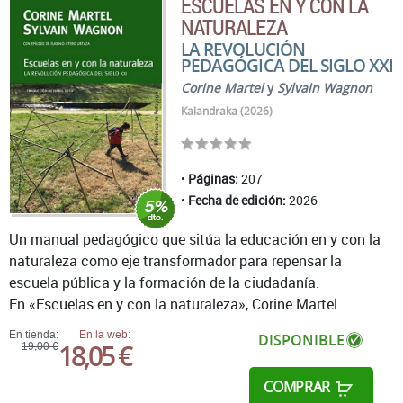
ESCUELAS EN Y CON LA
NATURALEZA
LA REVOLUCIÓN
PEDAGÓGICA DEL SIGLO XXI
Corine Martel
y
Sylvain Wagnon
Kalandraka (2026)
Páginas:
207
Fecha de edición:
2026
Un manual pedagógico que sitúa la educación en y con la
naturaleza como eje transformador para repensar la
escuela pública y la formación de la ciudadanía.
En «Escuelas en y con la naturaleza», Corine Martel ...
En tienda:
En la web:
DISPONIBLE
18,05 €
19,00 €
COMPRAR