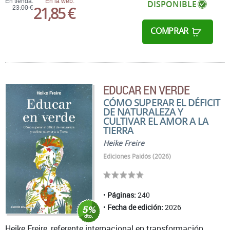
En tienda:
En la web:
DISPONIBLE
21,85 €
23,00 €
COMPRAR
EDUCAR EN VERDE
CÓMO SUPERAR EL DÉFICIT
DE NATURALEZA Y
CULTIVAR EL AMOR A LA
TIERRA
Heike Freire
Ediciones Paidós (2026)
Páginas:
240
Fecha de edición:
2026
Heike Freire, referente internacional en transformación