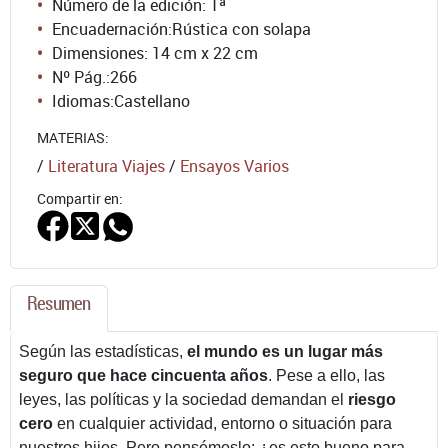
Número de la edición:
1ª
Encuadernación:
Rústica con solapa
Dimensiones: 14 cm x 22 cm
Nº Pág.:
266
Idiomas:
Castellano
MATERIAS:
/
Literatura Viajes
/
Ensayos Varios
Compartir en:
Resumen
Según las estadísticas,
el mundo es un lugar más
seguro que hace cincuenta años
. Pese a ello, las
leyes, las políticas y la sociedad demandan el
riesgo
cero
en cualquier actividad, entorno o situación para
nuestros hijos. Pero pensémoslo: ¿es esto bueno para