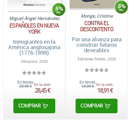
Monge, Cristina
Miguel Ángel Hernández
CONTRA EL
ESPAÑOLES EN NUEVA
DESCONTENTO
YORK
Por una alianza para
Inmigrantes en la
construir futuros
América anglosajona
deseables
(1776-1898)
Ediciones Paidós. 2026
Almuzara. 2026
En tienda:
En tienda:
En la web:
En la web:
29,95 €
19,90 €
28,45 €
18,91 €
COMPRAR
COMPRAR