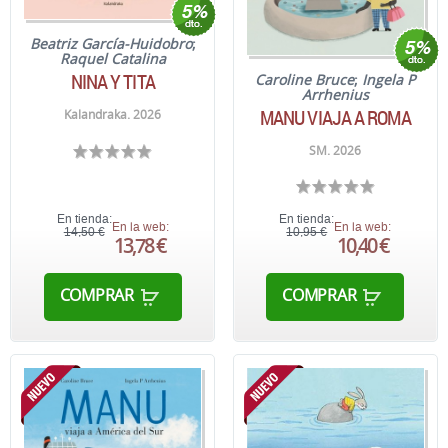
Beatriz García-Huidobro
;
Raquel Catalina
NINA Y TITA
Caroline Bruce
;
Ingela P
Arrhenius
MANU VIAJA A ROMA
Kalandraka. 2026
SM. 2026
En tienda:
En tienda:
En la web:
En la web:
14,50 €
10,95 €
13,78 €
10,40 €
COMPRAR
COMPRAR