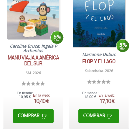
Caroline Bruce
;
Ingela P
Arrhenius
Marianne Dubuc
MANU VIAJA A AMÉRICA
FLOP Y EL LAGO
DEL SUR
Kalandraka. 2026
SM. 2026
En tienda:
En tienda:
En la web:
En la web:
10,95 €
18,00 €
10,40 €
17,10 €
COMPRAR
COMPRAR