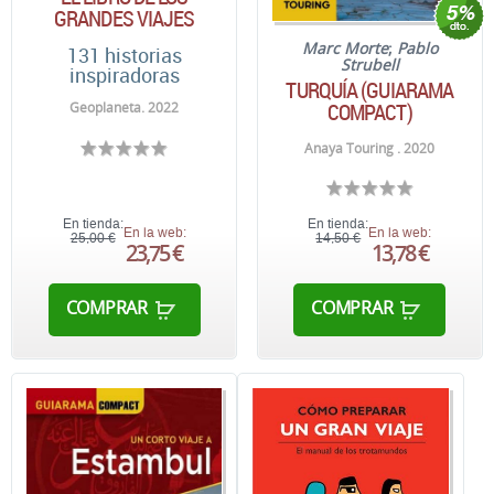
GRANDES VIAJES
Marc Morte
;
Pablo
131 historias
Strubell
inspiradoras
TURQUÍA (GUIARAMA
COMPACT)
Geoplaneta. 2022
Anaya Touring . 2020
En tienda:
En tienda:
En la web:
En la web:
25,00 €
14,50 €
23,75 €
13,78 €
COMPRAR
COMPRAR