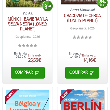
Anna Kaminski
Vv. Aa.
CRACOVIA DE CERCA
MÚNICH, BAVIERA Y LA
(LONELY PLANET)
SELVA NEGRA (LONELY
PLANET)
Geoplaneta. 2026
Geoplaneta. 2026
En tienda:
En tienda:
En la web:
En la web:
26,90 €
14,90 €
25,56 €
14,16 €
COMPRAR
COMPRAR