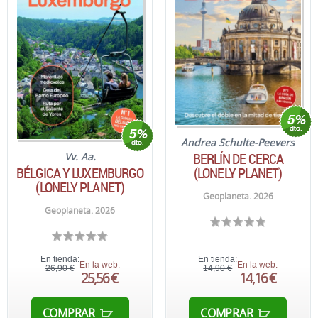
Andrea Schulte-Peevers
BERLÍN DE CERCA
Vv. Aa.
BÉLGICA Y LUXEMBURGO
(LONELY PLANET)
(LONELY PLANET)
Geoplaneta. 2026
Geoplaneta. 2026
En tienda:
En tienda:
En la web:
En la web:
26,90 €
14,90 €
25,56 €
14,16 €
COMPRAR
COMPRAR