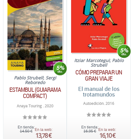
Itziar Marcotegui
;
Pablo
Strubell
CÓMO PREPARAR UN
GRAN VIAJE
Pablo Strubell
;
Sergi
Reboredo
El manual de los
ESTAMBUL (GUIARAMA
trotamundos
COMPACT)
Autoedición. 2016
Anaya Touring . 2020
En tienda:
En tienda:
En la web:
En la web:
14,50 €
16,95 €
13,78 €
16,10 €