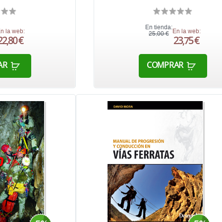
En tienda:
n la web:
En la web:
25,00 €
22,80 €
23,75 €
AR
COMPRAR