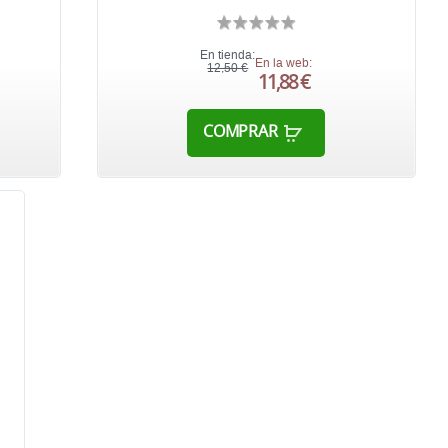
En tienda:
En la web:
12,50 €
11,88 €
COMPRAR