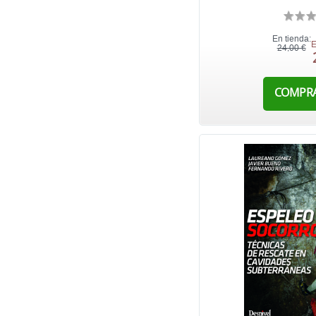
En tienda:
E
24,00 €
COMPR