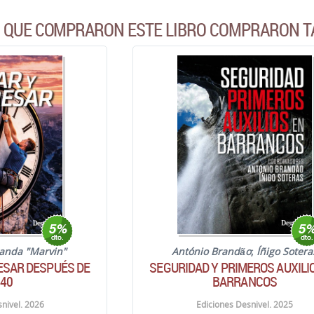
S QUE COMPRARON ESTE LIBRO COMPRARON T
randa "Marvin"
António Brandão
;
Íñigo Sotera
ESAR DESPUÉS DE
SEGURIDAD Y PRIMEROS AUXILI
 40
BARRANCOS
nivel. 2026
Ediciones Desnivel. 2025