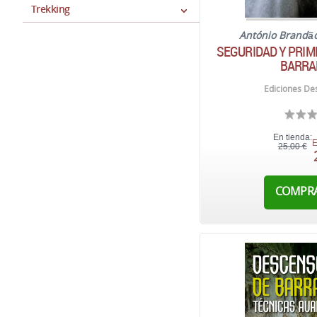
Trekking
António Brandã
SEGURIDAD Y PRIM
BARRA
Ediciones Des
En tienda:
E
25,00 €
COMPR