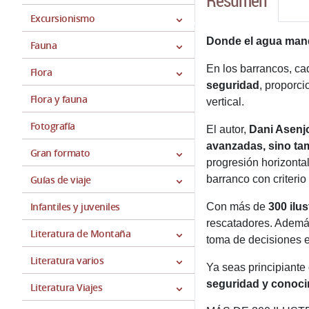
Resumen
Excursionismo
Donde el agua mand
Fauna
En los barrancos, ca
Flora
seguridad
, proporci
Flora y fauna
vertical.
Fotografía
El autor,
Dani Asenj
avanzadas, sino ta
Gran formato
progresión horizontal
Guías de viaje
barranco con criterio 
Infantiles y juveniles
Con más de
300 ilu
rescatadores. Además
Literatura de Montaña
toma de decisiones en
Literatura varios
Ya seas principiante
seguridad y conoci
Literatura Viajes