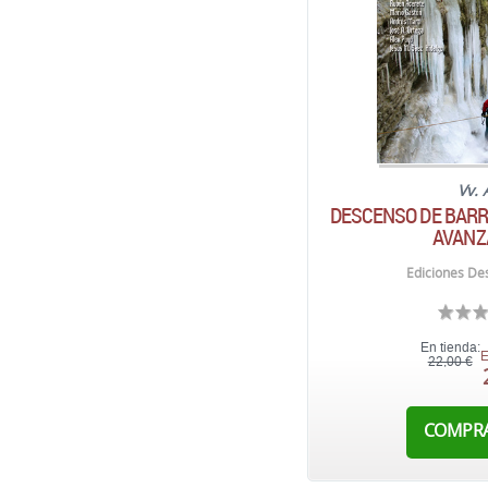
Vv. 
DESCENSO DE BARR
AVANZ
Ediciones Des
En tienda:
E
22,00 €
COMPR