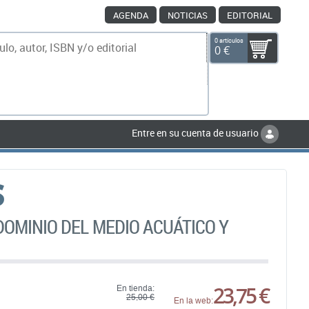
AGENDA
NOTICIAS
EDITORIAL
0 artículos
0 €
scar
Entre en su cuenta de usuario
S
DOMINIO DEL MEDIO ACUÁTICO Y
23,75 €
En tienda:
25,00 €
En la web: