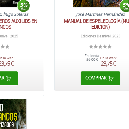
o
;
Íñigo Soteras
José Martínez Hernández
EROS AUXILIOS EN
MANUAL DE ESPELEOLOGÍA (N
NCOS
EDICIÓN)
nivel. 2025
Ediciones Desnivel. 2023
En tienda:
n la web:
En la web:
25,00 €
23,75 €
23,75 €
AR
COMPRAR