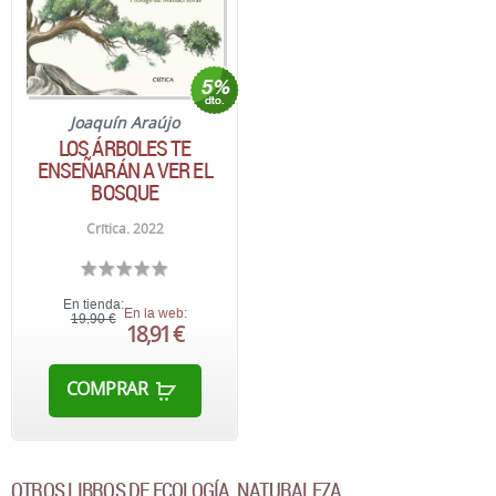
Joaquín Araújo
LOS ÁRBOLES TE
ENSEÑARÁN A VER EL
BOSQUE
Crítica. 2022
En tienda:
En la web:
19,90 €
18,91 €
COMPRAR
OTROS LIBROS DE ECOLOGÍA, NATURALEZA