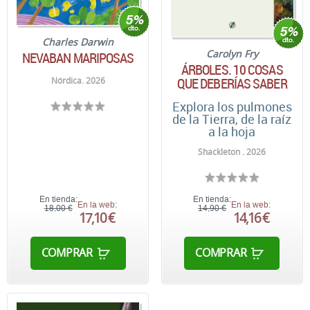
Charles Darwin
Carolyn Fry
NEVABAN MARIPOSAS
ÁRBOLES. 10 COSAS
QUE DEBERÍAS SABER
Nórdica. 2026
Explora los pulmones
de la Tierra, de la raíz
a la hoja
Shackleton . 2026
En tienda:
En tienda:
En la web:
En la web:
18,00 €
14,90 €
17,10 €
14,16 €
COMPRAR
COMPRAR