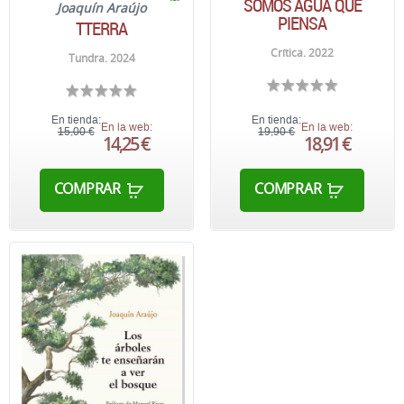
SOMOS AGUA QUE
Joaquín Araújo
PIENSA
TTERRA
Crítica. 2022
Tundra. 2024
En tienda:
En tienda:
En la web:
En la web:
15,00 €
19,90 €
14,25 €
18,91 €
COMPRAR
COMPRAR