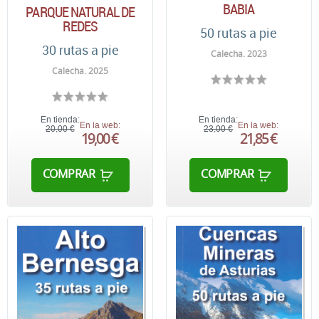
BABIA
PARQUE NATURAL DE
REDES
50 rutas a pie
30 rutas a pie
Calecha. 2023
Calecha. 2025
En tienda:
En tienda:
En la web:
En la web:
20,00 €
23,00 €
19,00 €
21,85 €
COMPRAR
COMPRAR