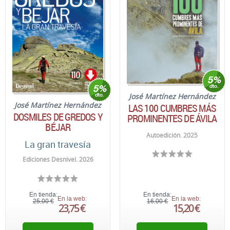
José Martínez Hernández
José Martínez Hernández
LAS 100 CUMBRES MÁS
DOSMILES DE GREDOS Y
PROMINENTES DE ÁVILA
BÉJAR
Autoedición. 2025
La gran travesía
Ediciones Desnivel. 2026
En tienda:
En tienda:
En la web:
En la web:
25,00 €
16,00 €
23,75 €
15,20 €