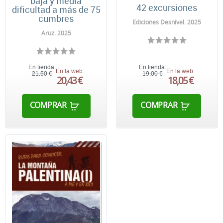
baja y media
42 excursiones
dificultad a más de 75
cumbres
Ediciones Desnivel. 2025
Aruz. 2025
En tienda:
En tienda:
En la web:
En la web:
21,50 €
19,00 €
20,43 €
18,05 €
COMPRAR
COMPRAR