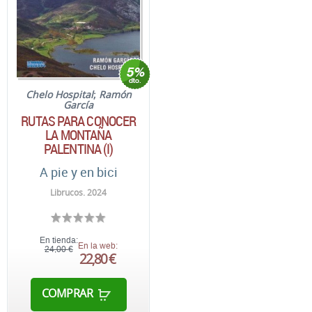
Chelo Hospital
;
Ramón
García
RUTAS PARA CONOCER
LA MONTAÑA
PALENTINA (I)
A pie y en bici
Librucos. 2024
En tienda:
En la web:
24,00 €
22,80 €
COMPRAR