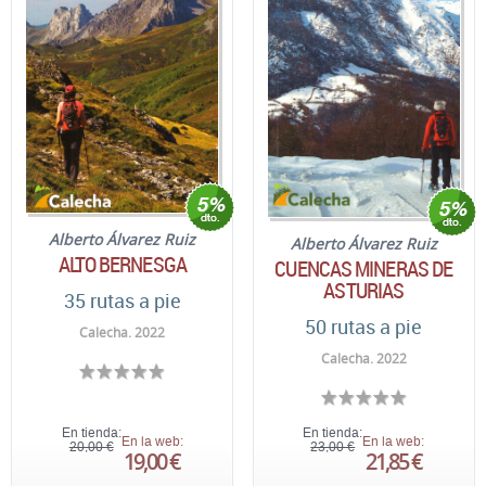
Alberto Álvarez Ruiz
Alberto Álvarez Ruiz
ALTO BERNESGA
CUENCAS MINERAS DE
ASTURIAS
35 rutas a pie
50 rutas a pie
Calecha. 2022
Calecha. 2022
En tienda:
En tienda:
En la web:
En la web:
20,00 €
23,00 €
19,00 €
21,85 €