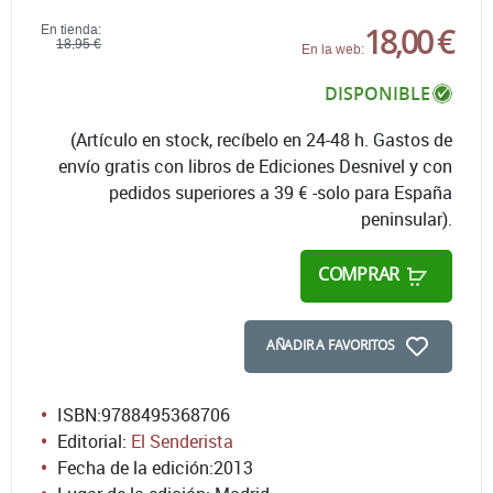
18,00 €
En tienda:
18,95 €
En la web:
DISPONIBLE
(Artículo en stock, recíbelo en 24-48 h. Gastos de
envío gratis con libros de Ediciones Desnivel y con
pedidos superiores a 39 € -solo para España
peninsular).
COMPRAR
AÑADIR A FAVORITOS
ISBN:
9788495368706
Editorial:
El Senderista
Fecha de la edición:
2013