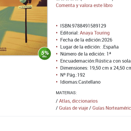
Comenta y valora este libro
ISBN:
9788491589129
Editorial:
Anaya Touring
Fecha de la edición:
2026
Lugar de la edición: .España
Número de la edición:
1ª
Encuadernación:
Rústica con sol
Dimensiones: 19,50 cm x 24,50 c
Nº Pág.:
192
Idiomas:
Castellano
MATERIAS:
/
Atlas, diccionarios
/
Guías de viaje
/
Guías Norteaméric