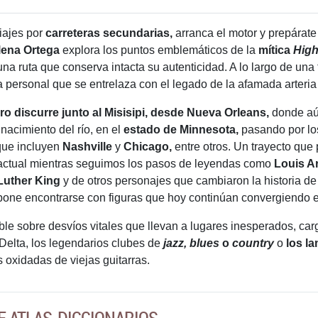
viajes por
carreteras secundarias,
arranca el motor y prepárate
lena Ortega
explora los puntos emblemáticos de la
mítica
Hig
una ruta que conserva intacta su autenticidad. A lo largo de una
personal que se entrelaza con el legado de la afamada arteri
ro discurre junto al Misisipi, desde Nueva Orleans,
donde aú
 nacimiento del río, en el
estado de Minnesota,
pasando por lo
que incluyen
Nashville
y
Chicago,
entre otros. Un trayecto que 
actual mientras seguimos los pasos de leyendas como
Louis Ar
Luther King
y de otros personajes que cambiaron la historia de l
upone encontrarse con figuras que hoy continúan convergiendo
le sobre desvíos vitales que llevan a lugares inesperados, carg
 Delta, los legendarios clubes de
jazz, blues
o
country
o
los l
 oxidadas de viejas guitarras.