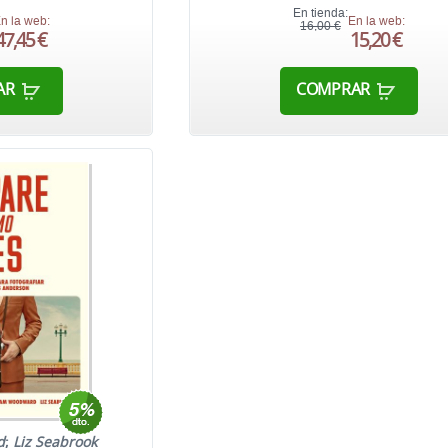
En tienda:
n la web:
En la web:
16,00 €
47,45 €
15,20 €
AR
COMPRAR
d
;
Liz Seabrook