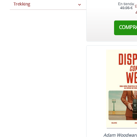
Trekking
En tienda:
E
49,95 €
COMPR
Adam Woodwar