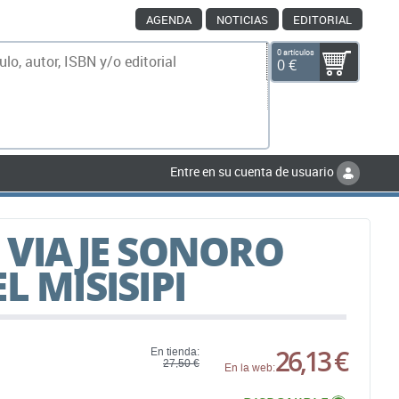
AGENDA
NOTICIAS
EDITORIAL
0 artículos
0 €
scar
Entre en su cuenta de usuario
N VIAJE SONORO
L MISISIPI
26,13 €
En tienda:
27,50 €
En la web: