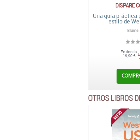
DISPARE 
Una guía práctica p
estilo de W
Blume.
En tienda:
E
19,90 €
COMPR
OTROS LIBROS D