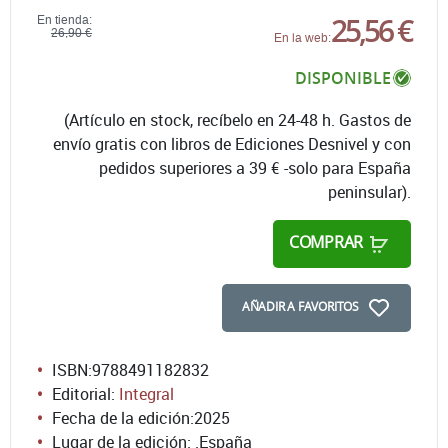
25,56 €
En tienda:
26,90 €
En la web:
DISPONIBLE
(Artículo en stock, recíbelo en 24-48 h. Gastos de
envío gratis con libros de Ediciones Desnivel y con
pedidos superiores a 39 € -solo para España
peninsular).
COMPRAR
AÑADIR A FAVORITOS
ISBN:
9788491182832
Editorial:
Integral
Fecha de la edición:
2025
Lugar de la edición: .España