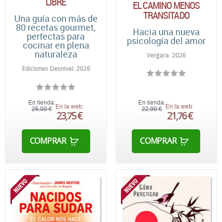
LIBRE
EL CAMINO MENOS
TRANSITADO
Una guía con más de
80 recetas gourmet,
Hacia una nueva
perfectas para
psicología del amor
cocinar en plena
naturaleza
Vergara. 2026
Ediciones Desnivel. 2026
En tienda:
En tienda:
En la web:
En la web:
25,00 €
22,90 €
23,75 €
21,76 €
COMPRAR
COMPRAR