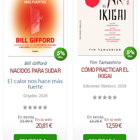
Tim Tamashiro
Bill Gifford
CÓMO PRACTICAR EL
NACIDOS PARA SUDAR
IKIGAI
El calor nos hace más
fuerte
Ediciones Obelisco. 2026
Grijalbo. 2026
En tienda:
En tienda:
En la web:
En la web:
21,90 €
13,25 €
20,81 €
12,59 €