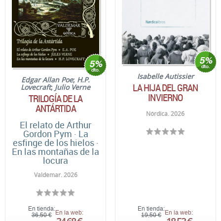
Isabelle Autissier
Edgar Allan Poe
;
H.P.
LA HIJA DEL GRAN
Lovecraft
;
Julio Verne
INVIERNO
TRILOGÍA DE LA
ANTÁRTIDA
Nórdica. 2026
El relato de Arthur
Gordon Pym · La
esfinge de los hielos ·
En las montañas de la
locura
Valdemar. 2026
En tienda:
En tienda:
En la web:
En la web:
36,50 €
19,50 €