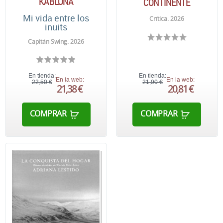
KABLUNA
CONTINENTE
Mi vida entre los
Crítica. 2026
inuits
Capitán Swing. 2026
En tienda:
En tienda:
En la web:
En la web:
22,50 €
21,90 €
21,38 €
20,81 €
COMPRAR
COMPRAR