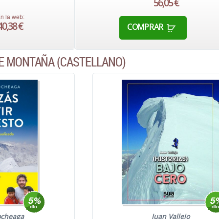
56,05 €
n la web:
40,38 €
COMPRAR
E MONTAÑA (CASTELLANO)
ocheaga
Juan Vallejo