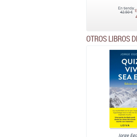
En tienda:
E
42,50 €
OTROS LIBROS D
Jorge Eg