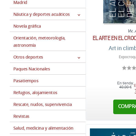
Madrid
Náutica y deportes acuáticos
Novela gráfica
Vv. 
EL ARTE EN EL CRO
Orientación, meteorología,
astronomía
Art in clim
Otros deportes
Expocroqu
Paques Nacionales
Pasatiempos
En tienda:
E
40,00 €
Refugios, alojamientos
Rescate, nudos, supervivencia
COMPR
Revistas
Salud, medicina y alimentación