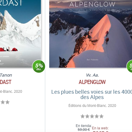
 Tanon
Vv. Aa.
DAST
ALPENGLOW
Les plues belles voies sur les 400
t-Blanc. 2020
des Alpes
Éditions du Mont-Blanc. 2020
En tienda:
En la web:
59,00 €