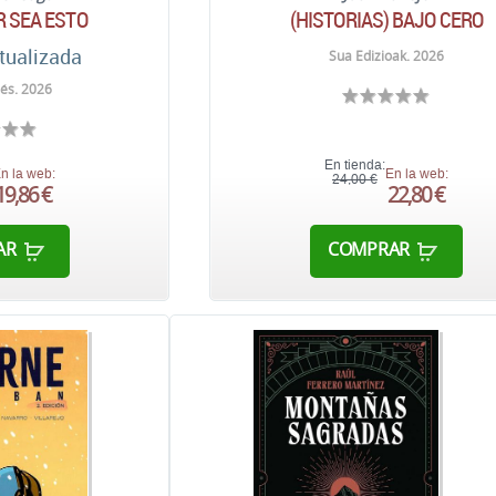
R SEA ESTO
(HISTORIAS) BAJO CERO
tualizada
Sua Edizioak. 2026
nés. 2026
En tienda:
n la web:
En la web:
24,00 €
19,86 €
22,80 €
AR
COMPRAR