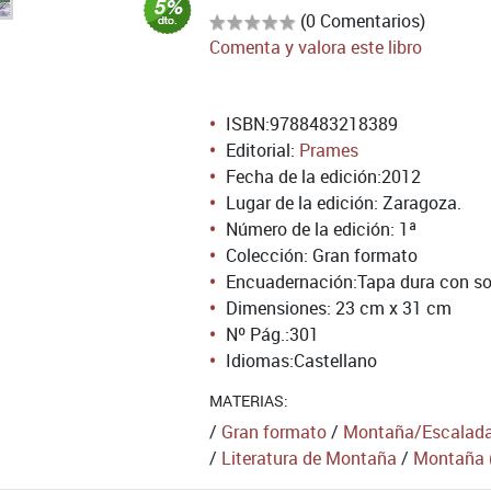
(0 Comentarios)
Comenta y valora este libro
ISBN:
9788483218389
Editorial:
Prames
Fecha de la edición:
2012
Lugar de la edición: Zaragoza.
Número de la edición:
1ª
Colección: Gran formato
Encuadernación:
Tapa dura con so
Dimensiones: 23 cm x 31 cm
Nº Pág.:
301
Idiomas:
Castellano
MATERIAS:
/
Gran formato
/
Montaña/Escalad
/
Literatura de Montaña
/
Montaña (