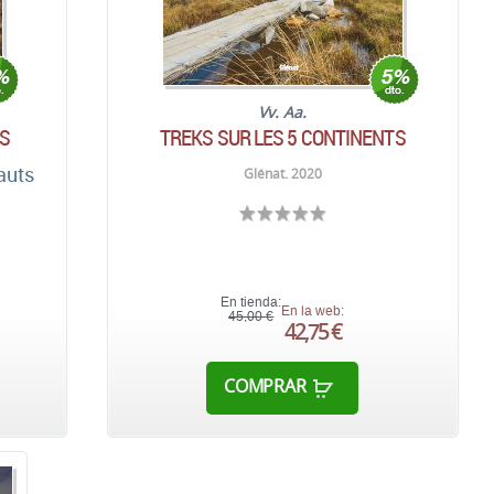
Vv. Aa.
S
TREKS SUR LES 5 CONTINENTS
auts
Glénat. 2020
En tienda:
En la web:
45,00 €
42,75 €
COMPRAR