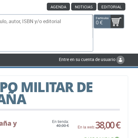
AGENDA
NOTICIAS
EDITORIAL
0 artículos
0 €
scar
Entre en su cuenta de usuario
O MILITAR DE
AÑA
aña y
38,00 €
En tienda:
40,00 €
En la web: