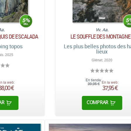
Aa.
Vv. Aa.
QUIS DE ESCALADA
LE SOUFFLE DES MONTAGNE
bing topos
Les plus belles photos des h
lieux
is. 2025
Glénat. 2020
En tienda:
n la web:
En la web:
39,95 €
38,00 €
37,95 €
AR
COMPRAR