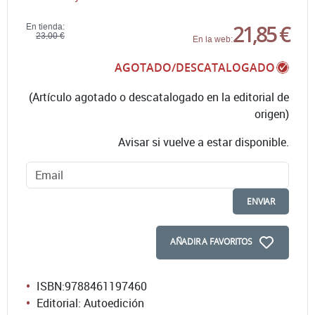
21,85 €
En tienda:
23,00 €
En la web:
AGOTADO/DESCATALOGADO
(Artículo agotado o descatalogado en la editorial de
origen)
Avisar si vuelve a estar disponible.
ENVIAR
AÑADIR A FAVORITOS
ISBN:
9788461197460
Editorial: Autoedición