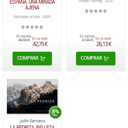
ESPAÑA. UNA MIRADA
Anaya Touring . 2025
AJENA
Ediciones el Viso . 2025
En tienda:
En tienda:
En la web:
En la web:
45,00 €
27,50 €
42,75 €
26,13 €
COMPRAR
COMPRAR
Julio Serrano
LA PEDRIZA. BELLEZA