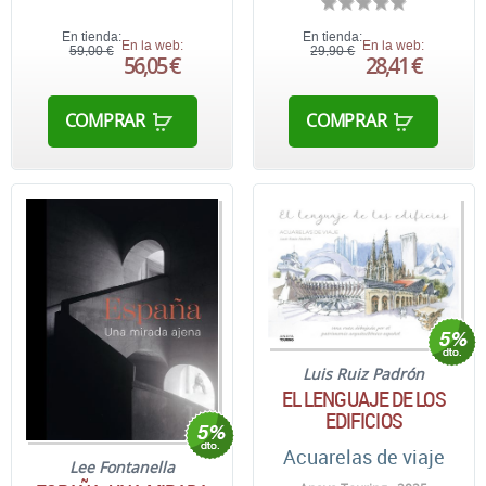
En tienda:
En tienda:
En la web:
En la web:
59,00 €
29,90 €
56,05 €
28,41 €
COMPRAR
COMPRAR
Luis Ruiz Padrón
EL LENGUAJE DE LOS
EDIFICIOS
Acuarelas de viaje
Lee Fontanella