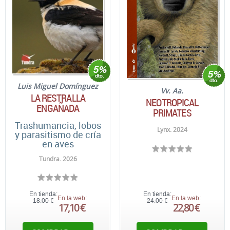
Luis Miguel Domínguez
Vv. Aa.
LA RESTRALLA
NEOTROPICAL
ENGAÑADA
PRIMATES
Trashumancia, lobos
Lynx. 2024
y parasitismo de cría
en aves
Tundra. 2026
En tienda:
En tienda:
En la web:
En la web:
18,00 €
24,00 €
17,10 €
22,80 €