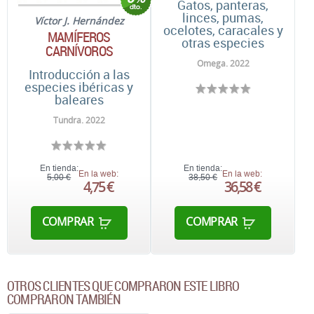
Gatos, panteras,
linces, pumas,
Víctor J. Hernández
ocelotes, caracales y
MAMÍFEROS
otras especies
CARNÍVOROS
Omega. 2022
Introducción a las
especies ibéricas y
baleares
Tundra. 2022
En tienda:
En tienda:
En la web:
En la web:
5,00 €
38,50 €
4,75 €
36,58 €
COMPRAR
COMPRAR
OTROS CLIENTES QUE COMPRARON ESTE LIBRO
COMPRARON TAMBIÉN