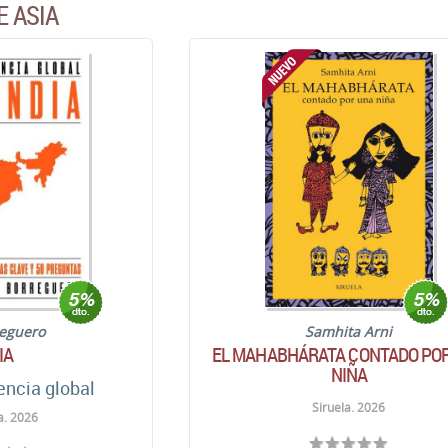
E ASIA
reguero
Samhita Arni
IA
EL MAHABHÁRATA CONTADO PO
NIÑA
encia global
Siruela. 2026
a. 2026