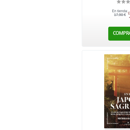
En tienda:
E
17,90 €
COMPR