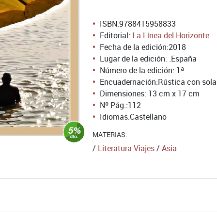
ISBN:
9788415958833
Editorial:
La Línea del Horizonte
Fecha de la edición:
2018
Lugar de la edición: .España
Número de la edición:
1ª
Encuadernación:
Rústica con sol
Dimensiones: 13 cm x 17 cm
Nº Pág.:
112
Idiomas:
Castellano
MATERIAS:
/
Literatura Viajes
/
Asia