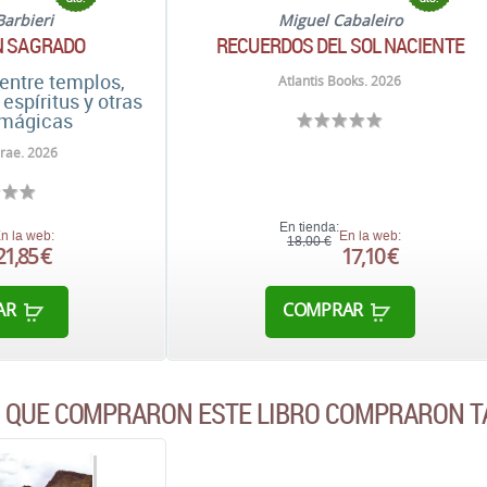
Barbieri
Miguel Cabaleiro
N SAGRADO
RECUERDOS DEL SOL NACIENTE
 entre templos,
Atlantis Books. 2026
 espíritus y otras
 mágicas
rae. 2026
En tienda:
n la web:
En la web:
18,00 €
21,85 €
17,10 €
AR
COMPRAR
S QUE COMPRARON ESTE LIBRO COMPRARON T