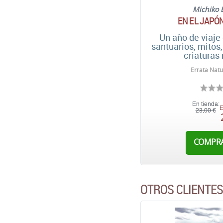
Michiko 
EN EL JAPÓ
Un año de viaje
santuarios, mitos,
criaturas
Errata Natu
En tienda:
E
23,00 €
COMPR
OTROS CLIENTE