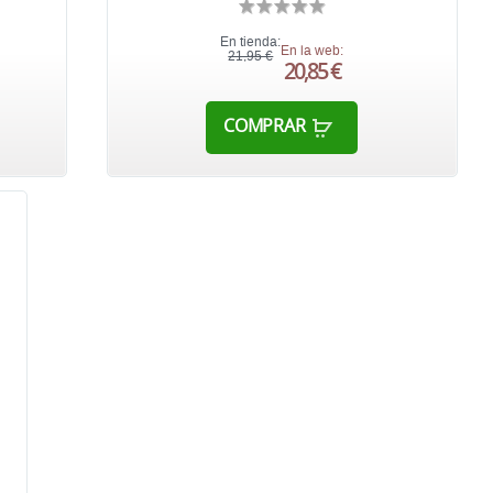
En tienda:
En la web:
21,95 €
20,85 €
COMPRAR