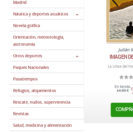
Madrid
Náutica y deportes acuáticos
Novela gráfica
Orientación, meteorología,
astronomía
Julián 
IMAGEN DE
Otros deportes
La Línea del Ho
Paques Nacionales
Pasatiempos
En tienda:
E
Refugios, alojamientos
14,90 €
Rescate, nudos, supervivencia
COMPR
Revistas
Salud, medicina y alimentación