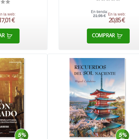
En tienda:
n la web:
En la web:
21,95 €
17,01 €
20,85 €
AR
COMPRAR