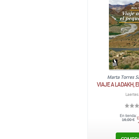
Marta Torres 
VIAJE A LADAKH, 
Laertes
En tienda:
E
16,00 €