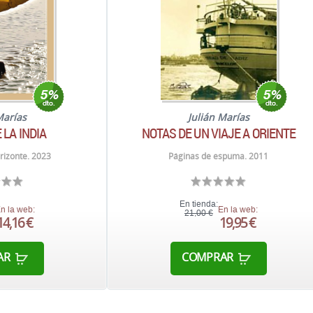
Marías
Julián Marías
 LA INDIA
NOTAS DE UN VIAJE A ORIENTE
rizonte. 2023
Páginas de espuma. 2011
En tienda:
n la web:
En la web:
21,00 €
14,16 €
19,95 €
AR
COMPRAR