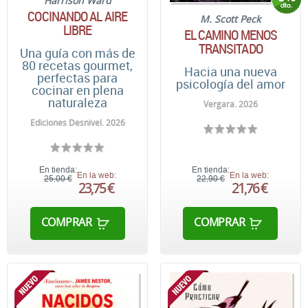
Harrison Ward
COCINANDO AL AIRE
M. Scott Peck
LIBRE
EL CAMINO MENOS
TRANSITADO
Una guía con más de
80 recetas gourmet,
Hacia una nueva
perfectas para
psicología del amor
cocinar en plena
naturaleza
Vergara. 2026
Ediciones Desnivel. 2026
En tienda:
En tienda:
En la web:
En la web:
25,00 €
22,90 €
23,75 €
21,76 €
COMPRAR
COMPRAR