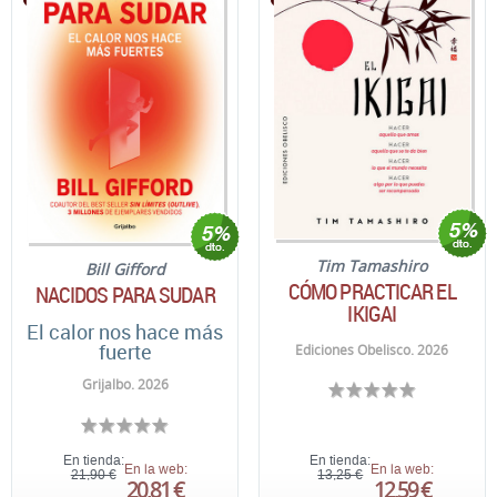
Tim Tamashiro
Bill Gifford
CÓMO PRACTICAR EL
NACIDOS PARA SUDAR
IKIGAI
El calor nos hace más
fuerte
Ediciones Obelisco. 2026
Grijalbo. 2026
En tienda:
En tienda:
En la web:
En la web:
21,90 €
13,25 €
20,81 €
12,59 €