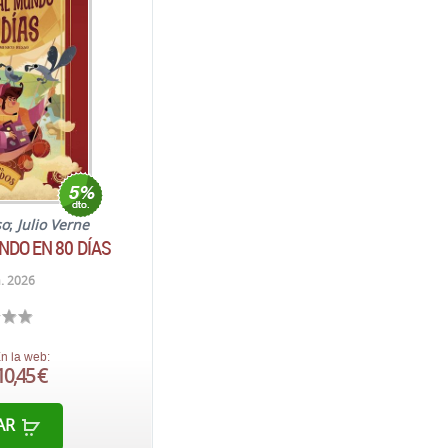
so
;
Julio Verne
NDO EN 80 DÍAS
. 2026
n la web:
10,45 €
AR