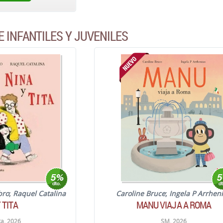
E INFANTILES Y JUVENILES
bro
;
Raquel Catalina
Caroline Bruce
;
Ingela P Arrhen
 TITA
MANU VIAJA A ROMA
a. 2026
SM. 2026