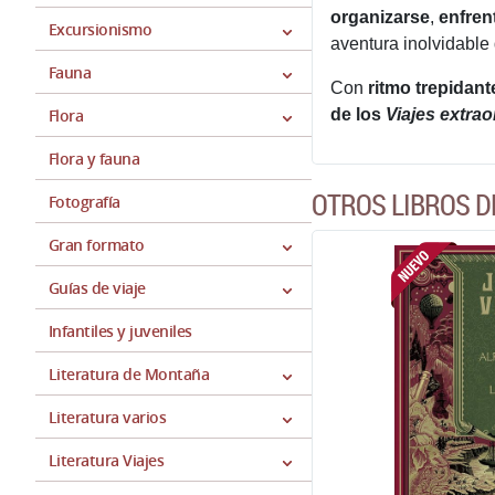
organizarse
,
enfren
Excursionismo
aventura inolvidable
Fauna
Con
ritmo trepidant
Flora
de los
Viajes extrao
Flora y fauna
OTROS LIBROS D
Fotografía
Gran formato
Guías de viaje
Infantiles y juveniles
Literatura de Montaña
Literatura varios
Literatura Viajes