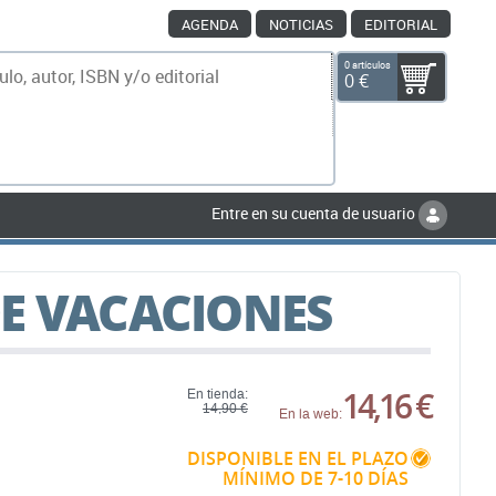
AGENDA
NOTICIAS
EDITORIAL
0 artículos
0 €
scar
Entre en su cuenta de usuario
E VACACIONES
14,16 €
En tienda:
14,90 €
En la web:
DISPONIBLE EN EL PLAZO
MÍNIMO DE 7-10 DÍAS