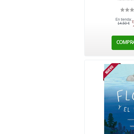
En tienda:
E
14,50 €
COMPR