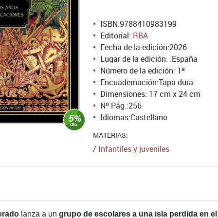
ISBN:
9788410983199
Editorial:
RBA
Fecha de la edición:
2026
Lugar de la edición: .España
Número de la edición:
1ª
Encuadernación:
Tapa dura
Dimensiones: 17 cm x 24 cm
Nº Pág.:
256
Idiomas:
Castellano
MATERIAS:
/
Infantiles y juveniles
erado
lanza a un
grupo de escolares a una isla perdida en el