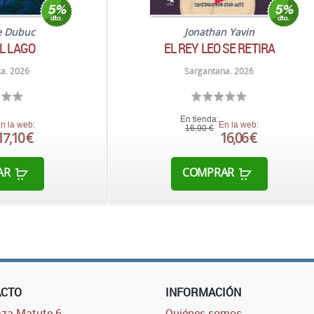
e Dubuc
Jonathan Yavin
EL LAGO
EL REY LEO SE RETIRA
a. 2026
Sargantana. 2026
En tienda:
n la web:
En la web:
16,90 €
17,10 €
16,06 €
AR
COMPRAR
ACTO
INFORMACIÓN
za Matute 6,
Quiénes somos