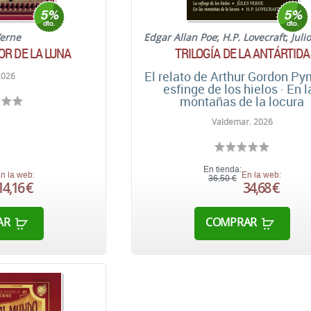
Verne
Edgar Allan Poe
;
H.P. Lovecraft
;
Juli
OR DE LA LUNA
TRILOGÍA DE LA ANTÁRTIDA
El relato de Arthur Gordon Py
2026
esfinge de los hielos · En l
montañas de la locura
Valdemar. 2026
En tienda:
n la web:
En la web:
36,50 €
14,16 €
34,68 €
AR
COMPRAR