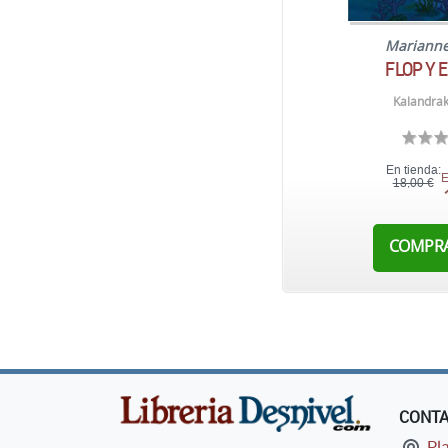
Mariann
FLOP Y 
Kalandrak
En tienda:
E
18,00 €
COMPR
CONT
Pla