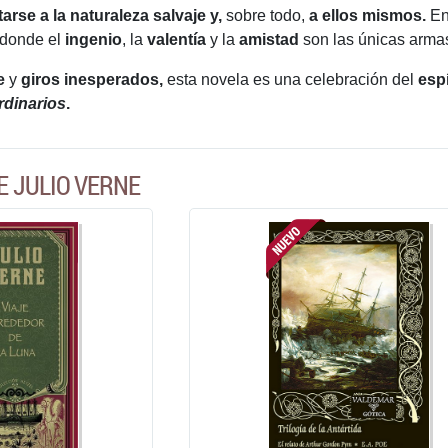
tarse a la naturaleza salvaje y,
sobre todo,
a ellos mismos.
E
 donde el
ingenio
, la
valentía
y la
amistad
son las únicas armas 
e
y
giros inesperados,
esta novela es una celebración del
esp
rdinarios
.
E JULIO VERNE