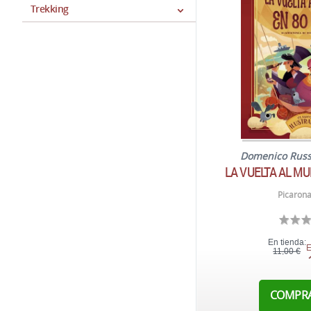
Trekking
Domenico Rus
LA VUELTA AL MU
Picarona
En tienda:
E
11,00 €
COMPR