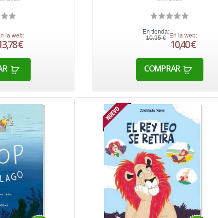
En tienda:
n la web:
En la web:
10,95 €
13,78 €
10,40 €
AR
COMPRAR