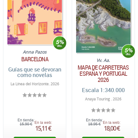
Anna Pazos
BARCELONA
Vv. Aa.
MAPA DE CARRETERAS
Guías que se devoran
ESPAÑA Y PORTUGAL
como novelas
2026
La Línea del Horizonte. 2026
Escala 1:340.000
Anaya Touring . 2026
En tienda:
En tienda:
En la web:
En la web:
15,90 €
18,95 €
15,11 €
18,00 €