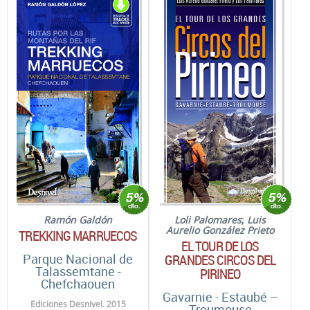
Loli Palomares
;
Luis
Ramón Galdón
Aurelio González Prieto
TREKKING MARRUECOS
EL TOUR DE LOS
GRANDES CIRCOS DEL
Parque Nacional de
Talassemtane -
PIRINEO
Chefchaouen
Gavarnie - Estaubé –
Ediciones Desnivel. 2015
Troumouse