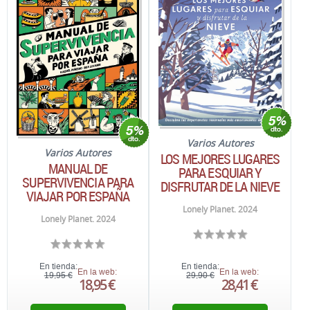
Varios Autores
Varios Autores
LOS MEJORES LUGARES
MANUAL DE
PARA ESQUIAR Y
SUPERVIVENCIA PARA
DISFRUTAR DE LA NIEVE
VIAJAR POR ESPAÑA
Lonely Planet. 2024
Lonely Planet. 2024
En tienda:
En tienda:
En la web:
En la web:
19,95 €
29,90 €
18,95 €
28,41 €