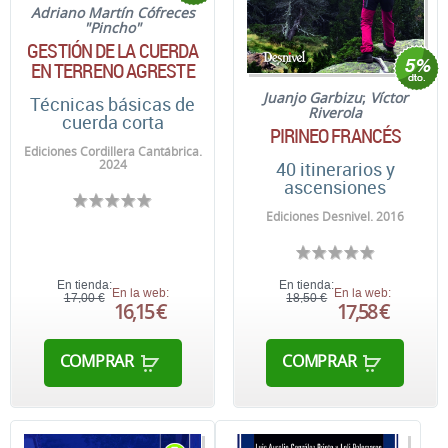
Adriano Martín Cófreces
"Pincho"
GESTIÓN DE LA CUERDA
EN TERRENO AGRESTE
Juanjo Garbizu
;
Víctor
Técnicas básicas de
Riverola
cuerda corta
PIRINEO FRANCÉS
Ediciones Cordillera Cantábrica.
2024
40 itinerarios y
ascensiones
Ediciones Desnivel. 2016
En tienda:
En tienda:
En la web:
En la web:
17,00 €
18,50 €
16,15 €
17,58 €
COMPRAR
COMPRAR