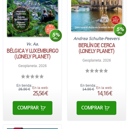
Andrea Schulte-Peevers
BERLÍN DE CERCA
Vv. Aa.
BÉLGICA Y LUXEMBURGO
(LONELY PLANET)
(LONELY PLANET)
Geoplaneta. 2026
Geoplaneta. 2026
En tienda:
En tienda:
En la web:
En la web:
26,90 €
14,90 €
25,56 €
14,16 €
COMPRAR
COMPRAR