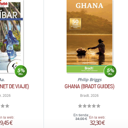
Aa.
Philip Briggs
NET DE VIAJE)
GHANA (BRADT GUIDES)
é. 2026
Bradt. 2026
En tienda:
n la web:
En la web:
34,00 €
9,45 €
32,30 €