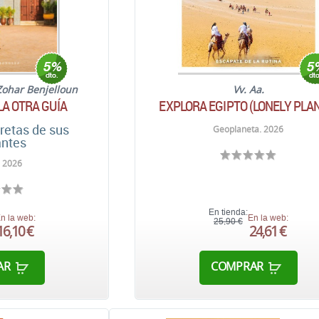
Zohar Benjelloun
Vv. Aa.
A OTRA GUÍA
EXPLORA EGIPTO (LONELY PLA
retas de sus
Geoplaneta. 2026
antes
. 2026
En tienda:
n la web:
En la web:
25,90 €
16,10 €
24,61 €
AR
COMPRAR