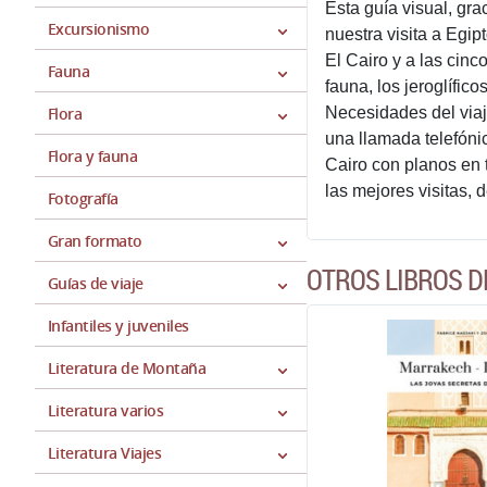
Esta guía visual, gra
Excursionismo
nuestra visita a Egip
El Cairo y a las cin
Fauna
fauna, los jeroglífico
Flora
Necesidades del viaj
una llamada telefónic
Flora y fauna
Cairo con planos en 
las mejores visitas, 
Fotografía
Gran formato
OTROS LIBROS D
Guías de viaje
Infantiles y juveniles
Literatura de Montaña
Literatura varios
Literatura Viajes