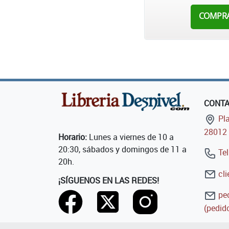
COMPR
CONT
Pla
28012 
Horario:
Lunes a viernes de 10 a
20:30, sábados y domingos de 11 a
Tel
20h.
cli
¡SÍGUENOS EN LAS REDES!
ped
(pedido