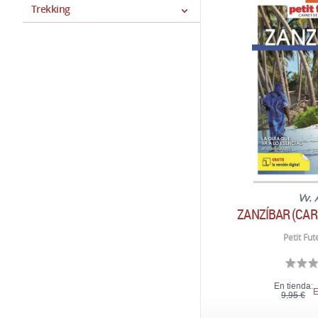
Trekking
Vv. 
ZANZÍBAR (CAR
Petit Fut
En tienda:
E
9,95 €