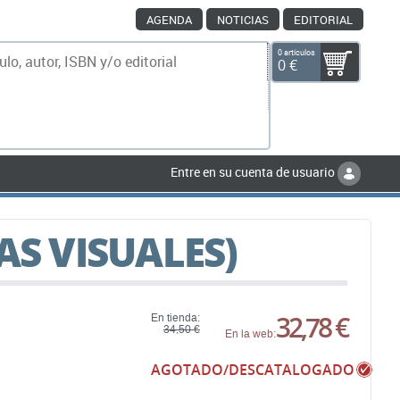
AGENDA
NOTICIAS
EDITORIAL
0 artículos
0 €
scar
Entre en su cuenta de usuario
AS VISUALES)
32,78 €
En tienda:
34,50 €
En la web:
AGOTADO/DESCATALOGADO