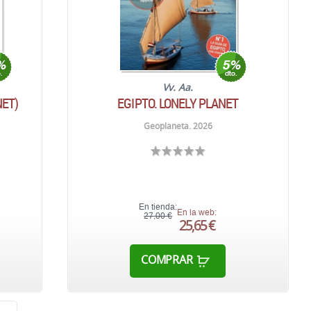
Vv. Aa.
NET)
EGIPTO. LONELY PLANET
Geoplaneta. 2026
En tienda:
En la web:
27,00 €
25,65 €
COMPRAR