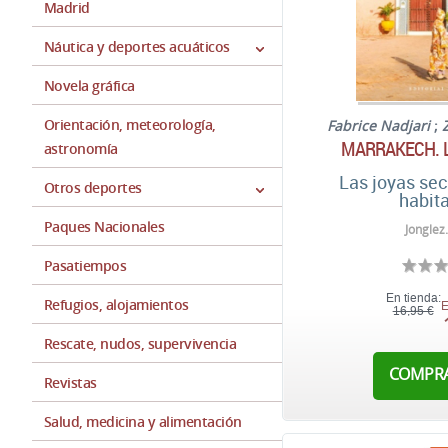
Madrid
Náutica y deportes acuáticos
Novela gráfica
Orientación, meteorología,
Fabrice Nadjari
;
MARRAKECH. L
astronomía
Las joyas sec
Otros deportes
habit
Paques Nacionales
Jonglez
Pasatiempos
En tienda:
Refugios, alojamientos
E
16,95 €
Rescate, nudos, supervivencia
COMPR
Revistas
Salud, medicina y alimentación