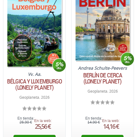
Andrea Schulte-Peevers
BERLÍN DE CERCA
Vv. Aa.
BÉLGICA Y LUXEMBURGO
(LONELY PLANET)
(LONELY PLANET)
Geoplaneta. 2026
Geoplaneta. 2026
En tienda:
En tienda:
En la web:
En la web:
26,90 €
14,90 €
25,56 €
14,16 €