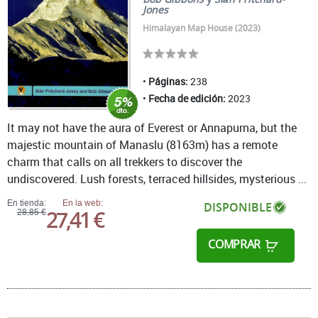
Jones
Himalayan Map House (2023)
Páginas:
238
Fecha de edición:
2023
It may not have the aura of Everest or Annapurna, but the
majestic mountain of Manaslu (8163m) has a remote
charm that calls on all trekkers to discover the
undiscovered. Lush forests, terraced hillsides, mysterious ...
En tienda:
En la web:
DISPONIBLE
27,41 €
28,85 €
COMPRAR