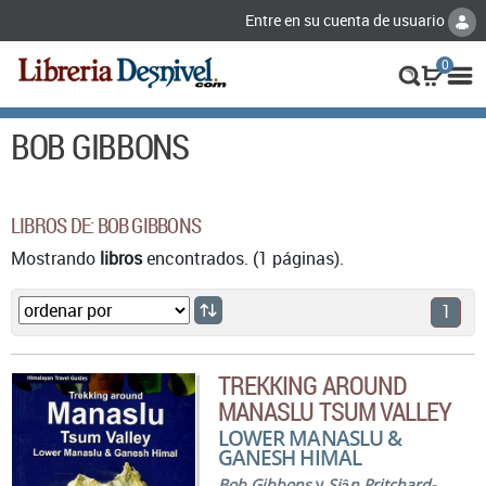
Entre en su cuenta de usuario
0
BOB GIBBONS
LIBROS DE: BOB GIBBONS
Mostrando
libros
encontrados. (1 páginas).
1
TREKKING AROUND
MANASLU TSUM VALLEY
LOWER MANASLU &
GANESH HIMAL
Bob Gibbons
y
Siân Pritchard-